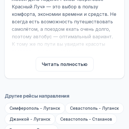
Красный Луч» — это выбор в пользу
комфорта, экономии времени и средств. Не
всегда есть возможность путешествовать
самолётом, а поездом ехать очень долго,
поэтому автобус — оптимальный вариант.
К тому же по пути вы увидите красоты
городов, находящихся между ними.
На нашем сайте вы можете найти
Читать полностью
расписание автобусов Береговое - Красный
Луч, сравнить рейсы и выбрать
подходящий. Если важна скорость —
обратите внимание на микроавтобусы (8–18
Другие рейсы направления
мест). Если важен комфорт — выбирайте
Симферополь - Луганск
большие автобусы (от 40 мест): у них лучше
Севастополь - Луганск
подвеска и дорога ощущается меньше.
Джанкой - Луганск
Севастополь - Стаханов
По маршруту предусмотрены остановки: