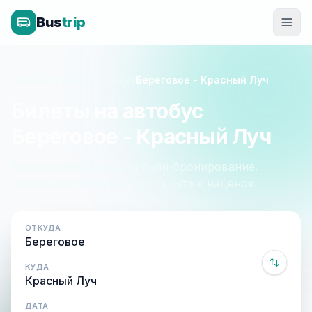
Bus
trip
Главная
»
Крым - Луганск
»
Береговое - Красный Луч
Билеты на автобус
Береговое - Красный Луч
Расписание, цены и онлайн-бронирование.
Оплата при посадке, без скрытых наценок.
ОТКУДА
КУДА
ДАТА