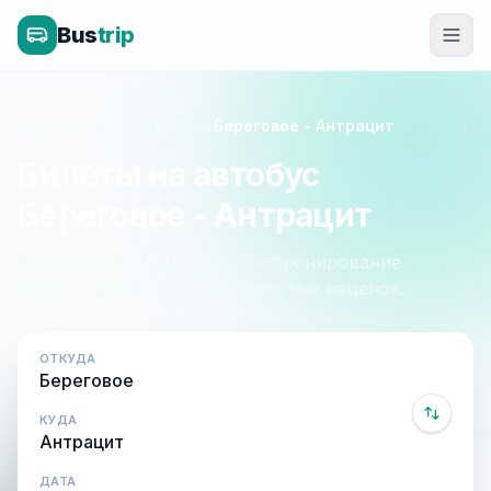
Bus
trip
Главная
»
Крым - Луганск
»
Береговое - Антрацит
Билеты на автобус
Береговое - Антрацит
Расписание, цены и онлайн-бронирование.
Оплата при посадке, без скрытых наценок.
ОТКУДА
КУДА
ДАТА