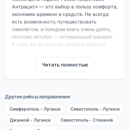
Антрацит» — это выбор в пользу комфорта,
экономии времени и средств. Не всегда
есть возможность путешествовать
самолётом, а поездом ехать очень долго,
поэтому автобус — оптимальный вариант.
К тому же по пути вы увидите красоты
городов, находящихся между ними.
На нашем сайте вы можете найти
Читать полностью
расписание автобусов Береговое -
Антрацит, сравнить рейсы и выбрать
подходящий. Если важна скорость —
обратите внимание на микроавтобусы (8–18
Другие рейсы направления
мест). Если важен комфорт — выбирайте
Симферополь - Луганск
большие автобусы (от 40 мест): у них лучше
Севастополь - Луганск
подвеска и дорога ощущается меньше.
Джанкой - Луганск
Севастополь - Стаханов
По маршруту предусмотрены остановки: