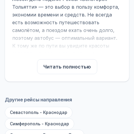
Тольятти» — это выбор в пользу комфорта,
экономии времени и средств. Не всегда
есть возможность путешествовать
самолётом, а поездом ехать очень долго,
поэтому автобус — оптимальный вариант.
К тому же по пути вы увидите красоты
городов, находящихся между ними.
На нашем сайте вы можете найти
Читать полностью
расписание автобусов Белогорск -
Тольятти, сравнить рейсы и выбрать
подходящий. Если важна скорость —
обратите внимание на микроавтобусы (8–18
Другие рейсы направления
мест). Если важен комфорт — выбирайте
Севастополь - Краснодар
большие автобусы (от 40 мест): у них лучше
подвеска и дорога ощущается меньше.
Симферополь - Краснодар
По маршруту предусмотрены остановки: