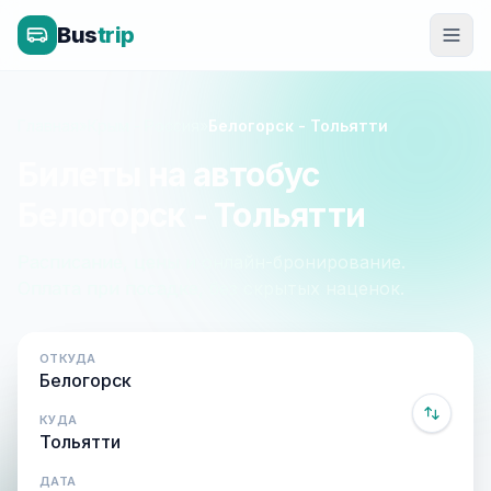
Bus
trip
Главная
»
Крым - Россия
»
Белогорск - Тольятти
Билеты на автобус
Белогорск - Тольятти
Расписание, цены и онлайн-бронирование.
Оплата при посадке, без скрытых наценок.
ОТКУДА
КУДА
ДАТА