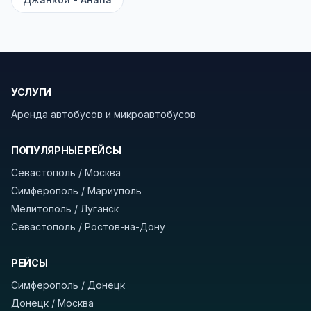
безопасности рекомендуем брать с собой
документы (паспорт), а при поездке через
границу заранее уточнить возможность
пересечения у оператора или в пограничной
службе.
УСЛУГИ
Аренда автобусов и микроавтобусов
В автобусах есть всё необходимое для
комфортной поездки: регулировка сидений,
ПОПУЛЯРНЫЕ РЕЙСЫ
кондиционер, отопление, зарядка
устройств, вода, пледы. На больших
Севастополь / Москва
автобусах работают стюарды. У нас
нет
Симферополь / Мариуполь
скрытых платежей
и
наценки на билеты
—
Мелитополь / Луганск
оплата производится только при посадке,
Севастополь / Ростов-на-Дону
печатать билет заранее не нужно.
РЕЙСЫ
Как забронировать билет?
Выберите город
Симферополь / Донецк
отправления и прибытия, дату выезда и
Донецк / Москва
нажмите «Найти рейсы». В списке рейсов