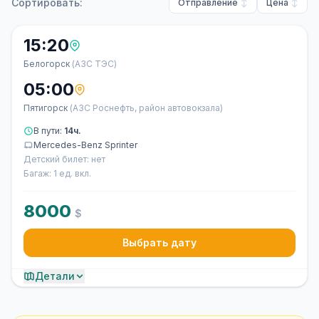
Сортировать:
Отправление
Цена
15:20
Белогорск
(АЗС ТЭС)
05:00
Пятигорск
(АЗС Роснефть, район автовокзала)
В пути:
14ч.
Mercedes-Benz Sprinter
Детский билет: нет
Багаж: 1 ед. вкл.
8000
$
Выбрать дату
Детали