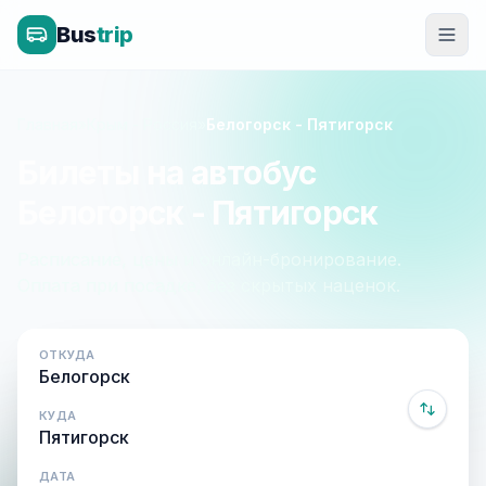
Bus
trip
Главная
»
Крым - Россия
»
Белогорск - Пятигорск
Билеты на автобус
Белогорск - Пятигорск
Расписание, цены и онлайн-бронирование.
Оплата при посадке, без скрытых наценок.
ОТКУДА
КУДА
ДАТА