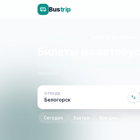
Bus
trip
Главная
»
Крым - Россия
»
Белогорск - Ливны
Билеты на автобус
Расписание, цены и онлайн-бронирован
наценок.
ОТКУДА
Сегодня
Завтра
Все дни