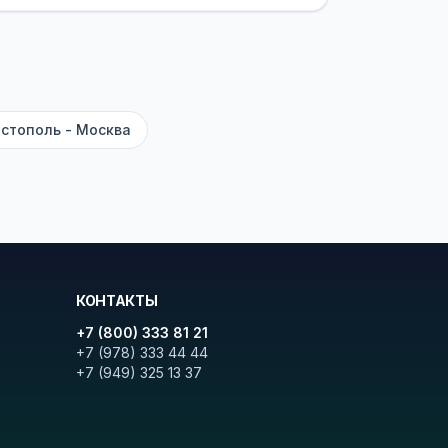
ите «Найти рейсы». В списке
и цену. Кнопка «Детали рейса»
атора с подтверждением.
стополь - Москва
КОНТАКТЫ
+7 (800) 333 81 21
+7 (978) 333 44 44
+7 (949) 325 13 37