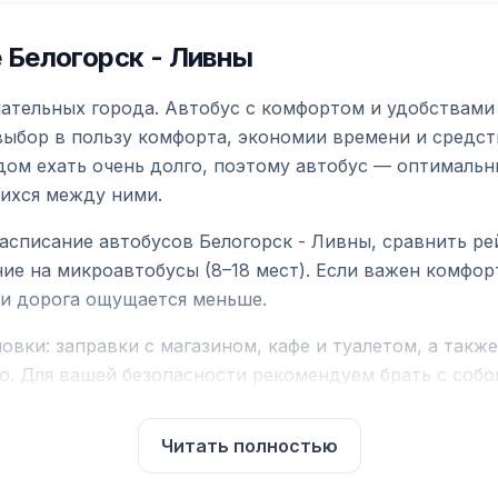
Белогорск - Ливны
ательных города. Автобус с комфортом и удобствами 
выбор в пользу комфорта, экономии времени и средст
дом ехать очень долго, поэтому автобус — оптимальн
ихся между ними.
асписание автобусов Белогорск - Ливны, сравнить ре
ие на микроавтобусы (8–18 мест). Если важен комфо
а и дорога ощущается меньше.
вки: заправки с магазином, кафе и туалетом, а такж
ю. Для вашей безопасности рекомендуем брать с собой
чнить возможность пересечения у оператора или в по
Читать полностью
для комфортной поездки: регулировка сидений, конди
их автобусах работают стюарды. У нас
нет скрытых п