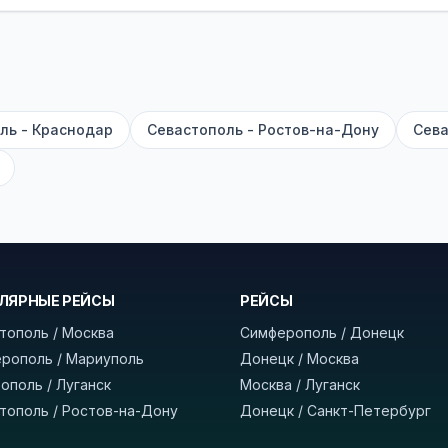
садке, печатать билет заранее не нужно.
е город отправления и прибытия, дату выезда и нажм
есто посадки, время и место прибытия, время в пути 
, нажмите «Забронировать» и дождитесь звонка опер
ль - Краснодар
Севастополь - Ростов-на-Дону
Сева
команда
BUSTRIP.PRO
ЛЯРНЫЕ РЕЙСЫ
РЕЙСЫ
тополь / Москва
Симферополь / Донецк
рополь / Мариуполь
Донецк / Москва
ополь / Луганск
Москва / Луганск
тополь / Ростов-на-Дону
Донецк / Санкт-Петербург