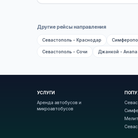
оплата производится только при по
Как забронировать билет?
Выберит
рейсов вы увидите время выезда, м
Другие рейсы направления
покажет полный путь. Выбрав рейс
Севастополь - Краснодар
Симферопо
Удачных поездок! С уважением, 
Севастополь - Сочи
Джанкой - Анапа
УСЛУГИ
ПОПУ
Аренда автобусов и
Севас
микроавтобусов
Симфе
Мелит
Севас