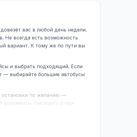
довезёт вас в любой день недели.
в. Не всегда есть возможность
ый вариант. К тому же по пути вы
йсы и выбрать подходящий. Если
рт — выбирайте большие автобусы
е остановки по желанию —
 документы (паспорт), а при
граничной службе.
ционер, отопление, зарядка
латежей
и
наценки на билеты
—