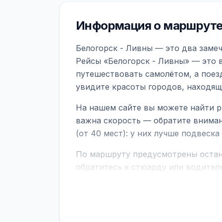
Информация о маршруте 
Белогорск - Ливны — это два замеч
Рейсы «Белогорск - Ливны» — это 
путешествовать самолётом, а поез
увидите красоты городов, находящ
На нашем сайте вы можете найти р
важна скорость — обратите вниман
(от 40 мест): у них лучше подвеск
По маршруту предусмотрены остано
обратитесь к стюарду или водител
поездке через границу заранее уто
В автобусах есть всё необходимое 
устройств, вода, пледы. На больш