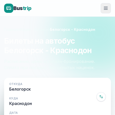
Bus
trip
Главная
»
Крым - Луганск
»
Белогорск - Краснодон
Билеты на автобус
Белогорск - Краснодон
Расписание, цены и онлайн-бронирование.
Оплата при посадке, без скрытых наценок.
ОТКУДА
КУДА
ДАТА