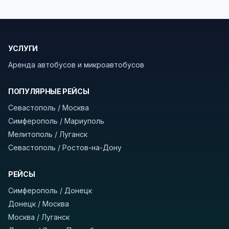
безопасности рекомендуем брать с собой
документы (паспорт), а при поездке через
границу заранее уточнить возможность
УСЛУГИ
пересечения у оператора или в пограничной
службе.
Аренда автобусов и микроавтобусов
В автобусах есть всё необходимое для
ПОПУЛЯРНЫЕ РЕЙСЫ
комфортной поездки: регулировка сидений,
Севастополь / Москва
кондиционер, отопление, зарядка
Симферополь / Мариуполь
устройств, вода, пледы. На больших
Мелитополь / Луганск
автобусах работают стюарды. У нас
нет
Севастополь / Ростов-на-Дону
скрытых платежей
и
наценки на билеты
—
оплата производится только при посадке,
РЕЙСЫ
печатать билет заранее не нужно.
Симферополь / Донецк
Как забронировать билет?
Выберите город
Донецк / Москва
отправления и прибытия, дату выезда и
Москва / Луганск
нажмите «Найти рейсы». В списке рейсов