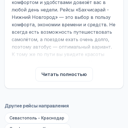
комфортом и удобствами довезёт вас в
любой день недели. Рейсы «Бахчисарай -
Нижний Новгород» — это выбор в пользу
комфорта, экономии времени и средств. Не
всегда есть возможность путешествовать
самолётом, а поездом ехать очень долго,
поэтому автобус — оптимальный вариант.
К тому же по пути вы увидите красоты
городов, находящихся между ними.
На нашем сайте вы можете найти
Читать полностью
расписание автобусов Бахчисарай -
Нижний Новгород, сравнить рейсы и
выбрать подходящий. Если важна скорость
— обратите внимание на микроавтобусы
Другие рейсы направления
(8–18 мест). Если важен комфорт —
Севастополь - Краснодар
выбирайте большие автобусы (от 40 мест):
у них лучше подвеска и дорога ощущается