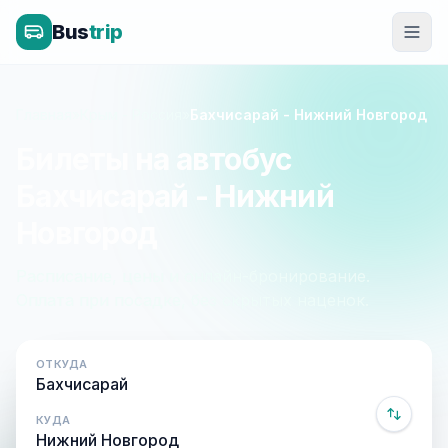
Bus
trip
Главная
»
Крым - Россия
»
Бахчисарай - Нижний Новгород
Билеты на автобус
Бахчисарай - Нижний
Новгород
Расписание, цены и онлайн-бронирование.
Оплата при посадке, без скрытых наценок.
ОТКУДА
КУДА