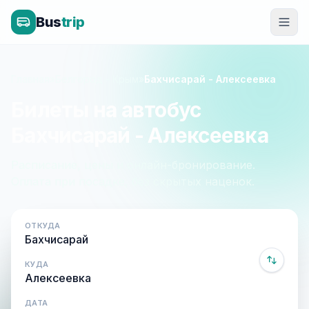
Bus
trip
Главная
»
Белгород - Крым
»
Бахчисарай - Алексеевка
Билеты на автобус
Бахчисарай - Алексеевка
Расписание, цены и онлайн-бронирование.
Оплата при посадке, без скрытых наценок.
ОТКУДА
КУДА
ДАТА