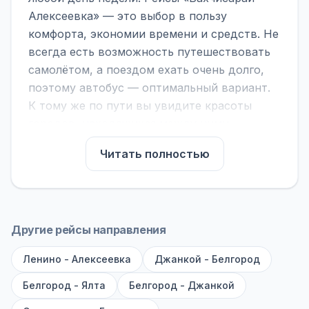
Алексеевка» — это выбор в пользу
комфорта, экономии времени и средств. Не
всегда есть возможность путешествовать
самолётом, а поездом ехать очень долго,
поэтому автобус — оптимальный вариант.
К тому же по пути вы увидите красоты
городов, находящихся между ними.
На нашем сайте вы можете найти
Читать полностью
расписание автобусов Бахчисарай -
Алексеевка, сравнить рейсы и выбрать
подходящий. Если важна скорость —
обратите внимание на микроавтобусы (8–18
Другие рейсы направления
мест). Если важен комфорт — выбирайте
Ленино - Алексеевка
большие автобусы (от 40 мест): у них лучше
Джанкой - Белгород
подвеска и дорога ощущается меньше.
Белгород - Ялта
Белгород - Джанкой
По маршруту предусмотрены остановки: