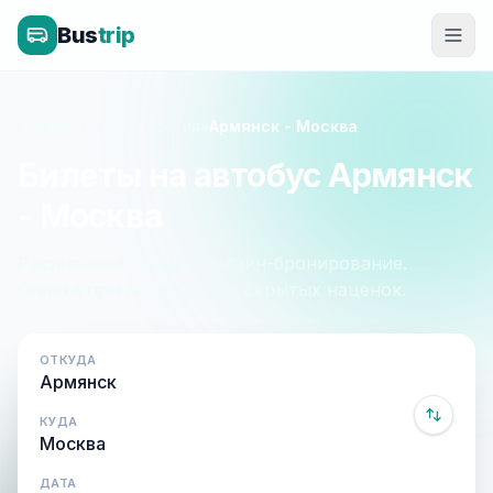
Bus
trip
Главная
»
Крым - Россия
»
Армянск - Москва
Билеты на автобус Армянск
- Москва
Расписание, цены и онлайн-бронирование.
Оплата при посадке, без скрытых наценок.
ОТКУДА
КУДА
ДАТА