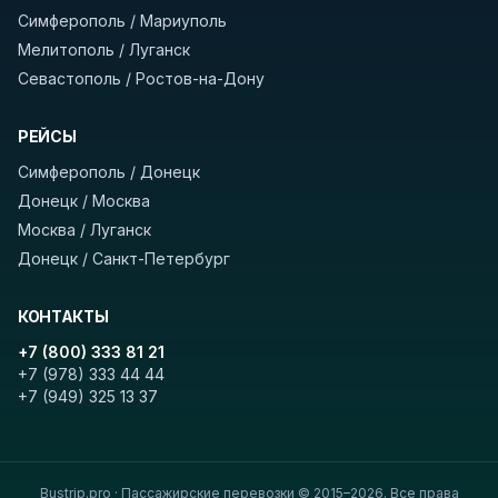
скрытых платежей
и
наценки на билеты
—
Симферополь / Мариуполь
оплата производится только при посадке,
Мелитополь / Луганск
печатать билет заранее не нужно.
Севастополь / Ростов-на-Дону
Как забронировать билет?
Выберите город
РЕЙСЫ
отправления и прибытия, дату выезда и
Симферополь / Донецк
нажмите «Найти рейсы». В списке рейсов
Донецк / Москва
вы увидите время выезда, место посадки,
Москва / Луганск
время и место прибытия, время в пути и
Донецк / Санкт-Петербург
цену. Кнопка «Детали рейса» покажет
полный путь. Выбрав рейс, нажмите
КОНТАКТЫ
«Забронировать» и дождитесь звонка
оператора с подтверждением.
+7 (800) 333 81 21
+7 (978) 333 44 44
+7 (949) 325 13 37
Удачных поездок! С уважением, команда
BUSTRIP.PRO
Bustrip.pro · Пассажирские перевозки © 2015–2026. Все права