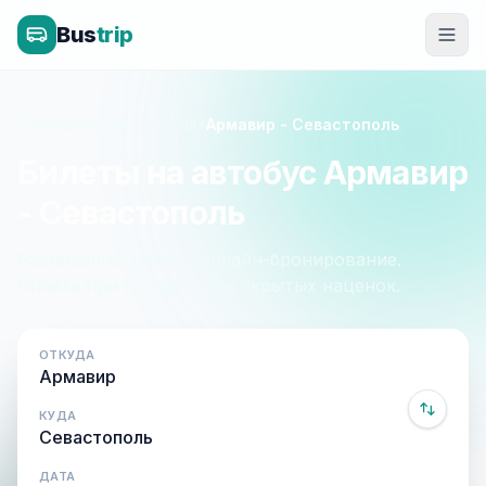
Bus
trip
Главная
»
Крым - Россия
»
Армавир - Севастополь
Билеты на автобус Армавир
- Севастополь
Расписание, цены и онлайн-бронирование.
Оплата при посадке, без скрытых наценок.
ОТКУДА
КУДА
ДАТА