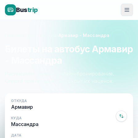
Bus
trip
Главная
»
Крым - Россия
»
Армавир - Массандра
Билеты на автобус Армавир
- Массандра
Расписание, цены и онлайн-бронирование.
Оплата при посадке, без скрытых наценок.
ОТКУДА
КУДА
ДАТА