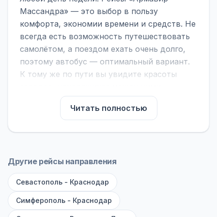
Массандра» — это выбор в пользу
комфорта, экономии времени и средств. Не
всегда есть возможность путешествовать
самолётом, а поездом ехать очень долго,
поэтому автобус — оптимальный вариант.
К тому же по пути вы увидите красоты
городов, находящихся между ними.
На нашем сайте вы можете найти
Читать полностью
расписание автобусов Армавир -
Массандра, сравнить рейсы и выбрать
подходящий. Если важна скорость —
обратите внимание на микроавтобусы (8–18
Другие рейсы направления
мест). Если важен комфорт — выбирайте
Севастополь - Краснодар
большие автобусы (от 40 мест): у них лучше
подвеска и дорога ощущается меньше.
Симферополь - Краснодар
По маршруту предусмотрены остановки: