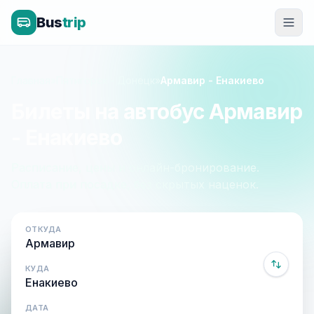
Bus
trip
Главная
»
Пятигорск - Донецк
»
Армавир - Енакиево
Билеты на автобус Армавир
- Енакиево
Расписание, цены и онлайн-бронирование.
Оплата при посадке, без скрытых наценок.
ОТКУДА
КУДА
ДАТА