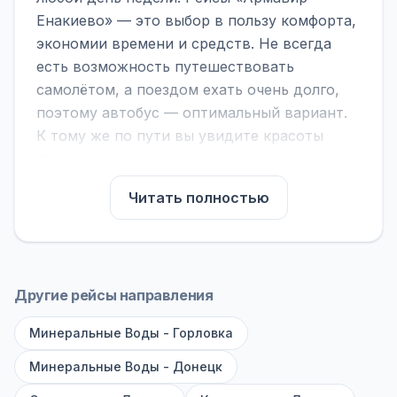
Енакиево» — это выбор в пользу комфорта,
экономии времени и средств. Не всегда
есть возможность путешествовать
самолётом, а поездом ехать очень долго,
поэтому автобус — оптимальный вариант.
К тому же по пути вы увидите красоты
городов, находящихся между ними.
На нашем сайте вы можете найти
Читать полностью
расписание автобусов Армавир - Енакиево,
сравнить рейсы и выбрать подходящий.
Если важна скорость — обратите внимание
на микроавтобусы (8–18 мест). Если важен
Другие рейсы направления
комфорт — выбирайте большие автобусы
Минеральные Воды - Горловка
(от 40 мест): у них лучше подвеска и
дорога ощущается меньше.
Минеральные Воды - Донецк
По маршруту предусмотрены остановки: