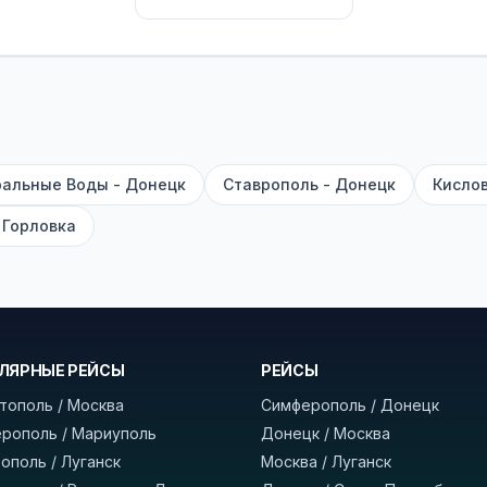
их автобусах работают стюарды. У нас
нет скрытых п
садке, печатать билет заранее не нужно.
е город отправления и прибытия, дату выезда и нажм
есто посадки, время и место прибытия, время в пути 
, нажмите «Забронировать» и дождитесь звонка опер
альные Воды - Донецк
Ставрополь - Донецк
Кислов
команда
BUSTRIP.PRO
 Горловка
ЛЯРНЫЕ РЕЙСЫ
РЕЙСЫ
тополь / Москва
Симферополь / Донецк
рополь / Мариуполь
Донецк / Москва
ополь / Луганск
Москва / Луганск