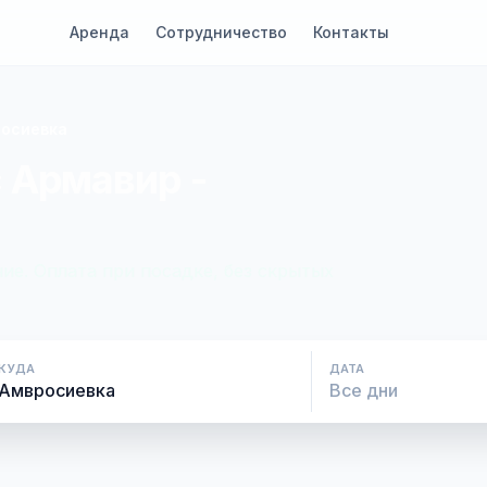
Аренда
Сотрудничество
Контакты
росиевка
 Армавир -
ие. Оплата при посадке, без скрытых
КУДА
ДАТА