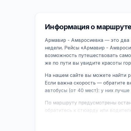
Информация о маршруте
Армавир - Амвросиевка — это два 
недели. Рейсы «Армавир - Амвроси
возможность путешествовать самол
же по пути вы увидите красоты го
На нашем сайте вы можете найти р
Если важна скорость — обратите в
автобусы (от 40 мест): у них лучш
По маршруту предусмотрены остано
обратитесь к стюарду или водител
поездке через границу заранее уто
В автобусах есть всё необходимое 