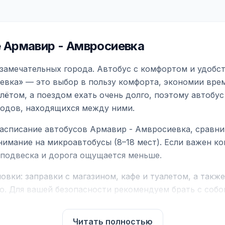
 Армавир - Амвросиевка
замечательных города. Автобус с комфортом и удобст
евка» — это выбор в пользу комфорта, экономии врем
ётом, а поездом ехать очень долго, поэтому автобус
родов, находящихся между ними.
асписание автобусов Армавир - Амвросиевка, сравни
нимание на микроавтобусы (8–18 мест). Если важен 
е подвеска и дорога ощущается меньше.
вки: заправки с магазином, кафе и туалетом, а такж
ю. Для вашей безопасности рекомендуем брать с собой
чнить возможность пересечения у оператора или в по
Читать полностью
для комфортной поездки: регулировка сидений, конди