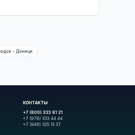
латежей
и
наценки на билеты
—
ите «Найти рейсы». В списке
и цену. Кнопка «Детали рейса»
атора с подтверждением.
одск - Донецк
КОНТАКТЫ
+7 (800) 333 81 21
+7 (978) 333 44 44
+7 (949) 325 13 37