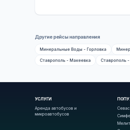
устройств, вода, пледы. На больш
оплата производится только при по
Как забронировать билет?
Выберит
рейсов вы увидите время выезда, м
Другие рейсы направления
покажет полный путь. Выбрав рейс
Минеральные Воды - Горловка
Минер
Удачных поездок! С уважением, 
Ставрополь - Макеевка
Ставрополь -
УСЛУГИ
ПОПУ
Аренда автобусов и
Севас
микроавтобусов
Симфе
Мелит