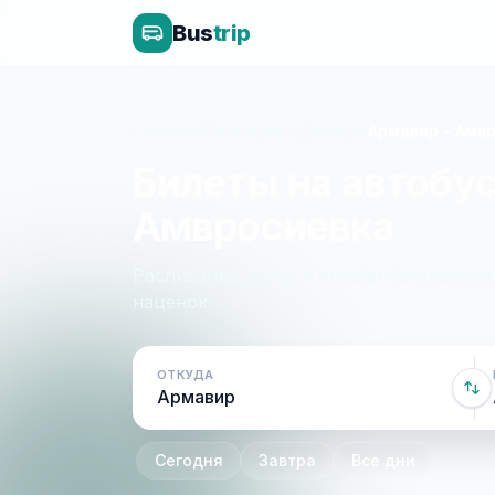
Bus
trip
Главная
»
Пятигорск - Донецк
»
Армавир - Амв
Билеты на автобус
Амвросиевка
Расписание, цены и онлайн-бронирован
наценок.
ОТКУДА
Сегодня
Завтра
Все дни