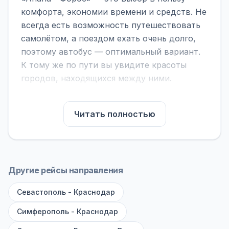
комфорта, экономии времени и средств. Не
всегда есть возможность путешествовать
самолётом, а поездом ехать очень долго,
поэтому автобус — оптимальный вариант.
К тому же по пути вы увидите красоты
городов, находящихся между ними.
На нашем сайте вы можете найти
расписание автобусов Анапа - Форос,
Читать полностью
сравнить рейсы и выбрать подходящий.
Если важна скорость — обратите внимание
на микроавтобусы (8–18 мест). Если важен
комфорт — выбирайте большие автобусы
Другие рейсы направления
(от 40 мест): у них лучше подвеска и
Севастополь - Краснодар
дорога ощущается меньше.
Симферополь - Краснодар
По маршруту предусмотрены остановки:
заправки с магазином, кафе и туалетом, а