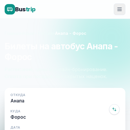
Bus
trip
Главная
»
Крым - Россия
»
Анапа - Форос
Билеты на автобус Анапа -
Форос
Расписание, цены и онлайн-бронирование.
Оплата при посадке, без скрытых наценок.
ОТКУДА
КУДА
ДАТА