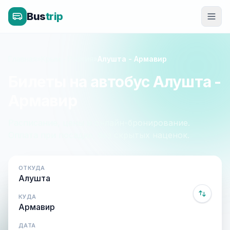
Bus
trip
Главная
»
Крым - Россия
»
Алушта - Армавир
Билеты на автобус Алушта -
Армавир
Расписание, цены и онлайн-бронирование.
Оплата при посадке, без скрытых наценок.
ОТКУДА
КУДА
ДАТА