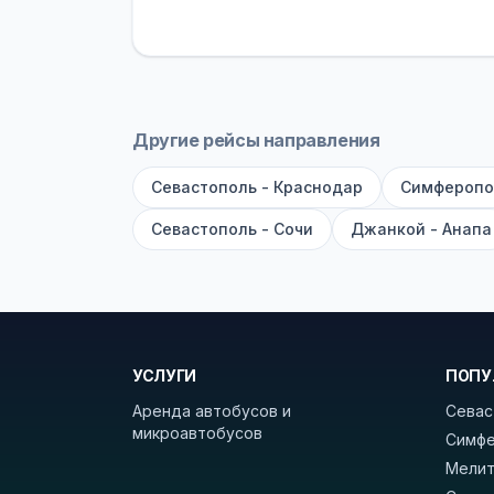
устройств, вода, пледы. На больш
оплата производится только при по
Как забронировать билет?
Выберит
рейсов вы увидите время выезда, м
Другие рейсы направления
покажет полный путь. Выбрав рейс
Севастополь - Краснодар
Симферопо
Удачных поездок! С уважением, 
Севастополь - Сочи
Джанкой - Анапа
УСЛУГИ
ПОПУ
Аренда автобусов и
Севас
микроавтобусов
Симфе
Мелит