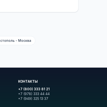
латежей
и
наценки на билеты
—
ите «Найти рейсы». В списке
и цену. Кнопка «Детали рейса»
атора с подтверждением.
стополь - Москва
КОНТАКТЫ
+7 (800) 333 81 21
+7 (978) 333 44 44
+7 (949) 325 13 37