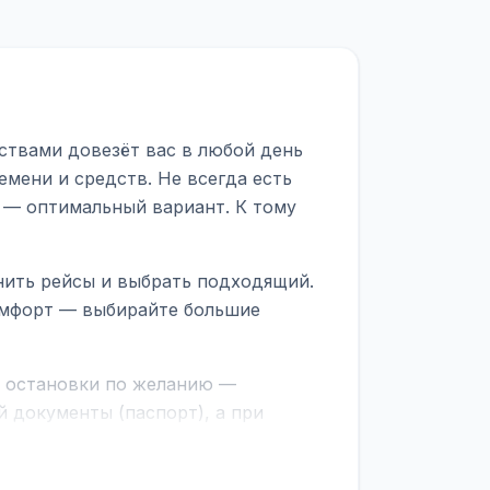
ствами довезёт вас в любой день
емени и средств. Не всегда есть
 — оптимальный вариант. К тому
нить рейсы и выбрать подходящий.
комфорт — выбирайте большие
е остановки по желанию —
 документы (паспорт), а при
граничной службе.
ционер, отопление, зарядка