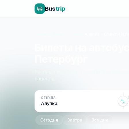
Bus
trip
Главная
»
Крым - Россия
»
Алупка - Санкт-Пет
Билеты на автобус
Петербург
Расписание, цены и онлайн-бронирован
наценок.
ОТКУДА
Сегодня
Завтра
Все дни