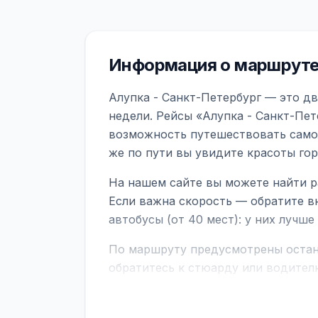
Информация о маршруте 
Алупка - Санкт-Петербург — это д
недели. Рейсы «Алупка - Санкт-Пет
возможность путешествовать самол
же по пути вы увидите красоты го
На нашем сайте вы можете найти р
Если важна скорость — обратите в
автобусы (от 40 мест): у них лучш
По маршруту предусмотрены остано
обратитесь к стюарду или водител
поездке через границу заранее уто
В автобусах есть всё необходимое 