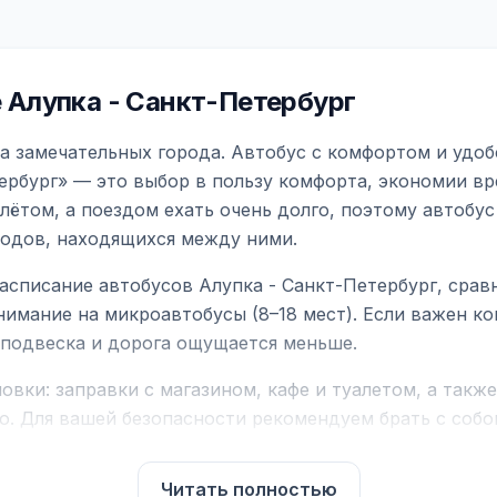
Алупка - Санкт-Петербург
ва замечательных города. Автобус с комфортом и удоб
ербург» — это выбор в пользу комфорта, экономии вр
ётом, а поездом ехать очень долго, поэтому автобус
родов, находящихся между ними.
асписание автобусов Алупка - Санкт-Петербург, срав
нимание на микроавтобусы (8–18 мест). Если важен 
е подвеска и дорога ощущается меньше.
вки: заправки с магазином, кафе и туалетом, а такж
ю. Для вашей безопасности рекомендуем брать с собой
чнить возможность пересечения у оператора или в по
Читать полностью
для комфортной поездки: регулировка сидений, конди