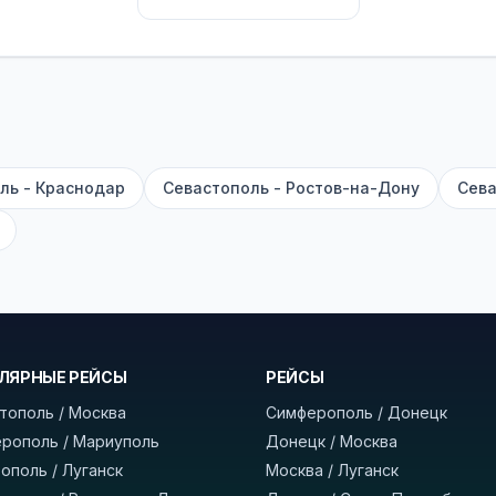
их автобусах работают стюарды. У нас
нет скрытых п
садке, печатать билет заранее не нужно.
е город отправления и прибытия, дату выезда и нажм
есто посадки, время и место прибытия, время в пути 
, нажмите «Забронировать» и дождитесь звонка опер
ль - Краснодар
Севастополь - Ростов-на-Дону
Сева
команда
BUSTRIP.PRO
ЛЯРНЫЕ РЕЙСЫ
РЕЙСЫ
тополь / Москва
Симферополь / Донецк
рополь / Мариуполь
Донецк / Москва
ополь / Луганск
Москва / Луганск