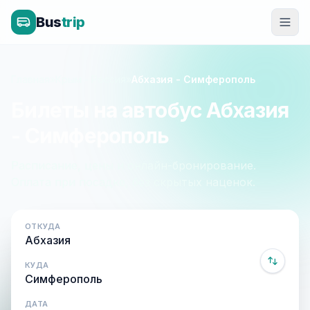
Bus
trip
Главная
»
Крым - Россия
»
Абхазия - Симферополь
Билеты на автобус Абхазия
- Симферополь
Расписание, цены и онлайн-бронирование.
Оплата при посадке, без скрытых наценок.
ОТКУДА
КУДА
ДАТА