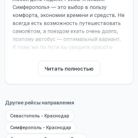
Симферополь» — это выбор в пользу
комфорта, экономии времени и средств. Не
всегда есть возможность путешествовать
самолётом, а поездом ехать очень долго,
поэтому автобус — оптимальный вариант.
К тому же по пути вы увидите красоты
городов, находящихся между ними.
На нашем сайте вы можете найти
Читать полностью
расписание автобусов Абхазия -
Симферополь, сравнить рейсы и выбрать
подходящий. Если важна скорость —
обратите внимание на микроавтобусы (8–18
Другие рейсы направления
мест). Если важен комфорт — выбирайте
Севастополь - Краснодар
большие автобусы (от 40 мест): у них лучше
подвеска и дорога ощущается меньше.
Симферополь - Краснодар
По маршруту предусмотрены остановки: