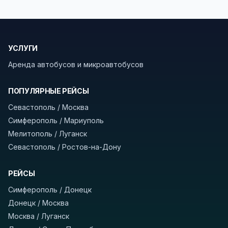
документы (паспорт), а при поездке через
границу заранее уточнить возможность
пересечения у оператора или в пограничной
УСЛУГИ
службе.
Аренда автобусов и микроавтобусов
В автобусах есть всё необходимое для
комфортной поездки: регулировка сидений,
ПОПУЛЯРНЫЕ РЕЙСЫ
кондиционер, отопление, зарядка
Севастополь / Москва
устройств, вода, пледы. На больших
Симферополь / Мариуполь
автобусах работают стюарды. У нас
нет
Мелитополь / Луганск
скрытых платежей
и
наценки на билеты
—
Севастополь / Ростов-на-Дону
оплата производится только при посадке,
печатать билет заранее не нужно.
РЕЙСЫ
Как забронировать билет?
Выберите город
Симферополь / Донецк
отправления и прибытия, дату выезда и
Донецк / Москва
нажмите «Найти рейсы». В списке рейсов
Москва / Луганск
вы увидите время выезда, место посадки,