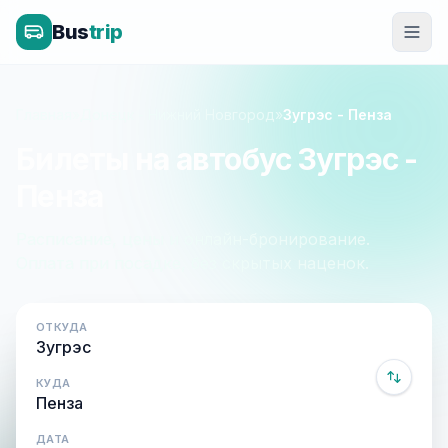
Bus
trip
Главная
»
Донецк - Нижний Новгород
»
Зугрэс - Пенза
Билеты на автобус Зугрэс -
Пенза
Расписание, цены и онлайн-бронирование.
Оплата при посадке, без скрытых наценок.
ОТКУДА
КУДА
ДАТА