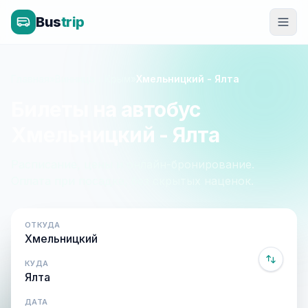
Bus
trip
Главная
»
Винница - Крым
»
Хмельницкий - Ялта
Билеты на автобус
Хмельницкий - Ялта
Расписание, цены и онлайн-бронирование.
Оплата при посадке, без скрытых наценок.
ОТКУДА
КУДА
ДАТА