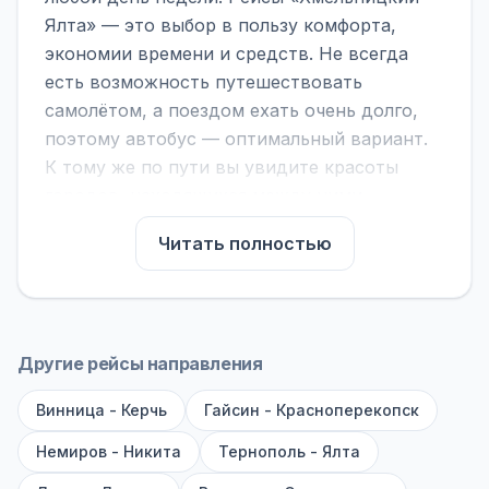
Ялта» — это выбор в пользу комфорта,
экономии времени и средств. Не всегда
есть возможность путешествовать
самолётом, а поездом ехать очень долго,
поэтому автобус — оптимальный вариант.
К тому же по пути вы увидите красоты
городов, находящихся между ними.
На нашем сайте вы можете найти
Читать полностью
расписание автобусов Хмельницкий - Ялта,
сравнить рейсы и выбрать подходящий.
Если важна скорость — обратите внимание
на микроавтобусы (8–18 мест). Если важен
Другие рейсы направления
комфорт — выбирайте большие автобусы
Винница - Керчь
(от 40 мест): у них лучше подвеска и
Гайсин - Красноперекопск
дорога ощущается меньше.
Немиров - Никита
Тернополь - Ялта
По маршруту предусмотрены остановки: