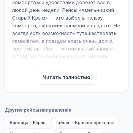
комфортом и удобствами довезёт вас в
любой день недели. Рейсы «Хмельницкий -
Старый Крым» — это выбор в пользу
комфорта, экономии времени и средств. Не
всегда есть возможность путешествовать
самолётом, а поездом ехать очень долго,
поэтому автобус — оптимальный вариант.
К тому же по пути вы увидите красоты
городов, находящихся между ними.
На нашем сайте вы можете найти
Читать полностью
расписание автобусов Хмельницкий -
Старый Крым, сравнить рейсы и выбрать
подходящий. Если важна скорость —
обратите внимание на микроавтобусы (8–18
Другие рейсы направления
мест). Если важен комфорт — выбирайте
Винница - Керчь
большие автобусы (от 40 мест): у них лучше
Гайсин - Красноперекопск
подвеска и дорога ощущается меньше.