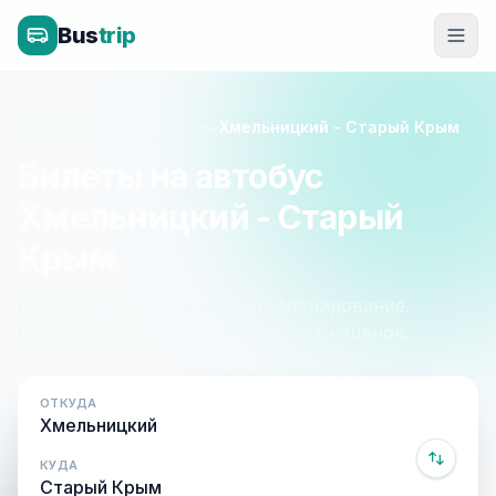
Bus
trip
Главная
»
Винница - Крым
»
Хмельницкий - Старый Крым
Билеты на автобус
Хмельницкий - Старый
Крым
Расписание, цены и онлайн-бронирование.
Оплата при посадке, без скрытых наценок.
ОТКУДА
КУДА