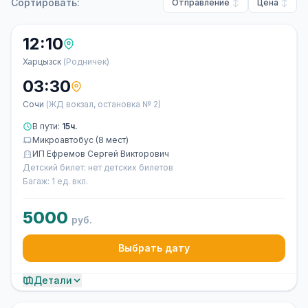
Сортировать:
Отправление
Цена
12:10
Харцызск
(Родничек)
03:30
Сочи
(ЖД вокзал, остановка № 2)
В пути:
15ч.
Микроавтобус (8 мест)
ИП Ефремов Сергей Викторович
Детский билет: нет детских билетов
Багаж: 1 ед. вкл.
5000
руб.
Выбрать дату
Детали