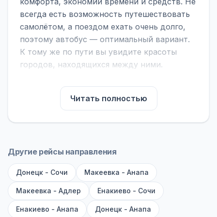
комфорта, экономии времени и средств. Не
всегда есть возможность путешествовать
самолётом, а поездом ехать очень долго,
поэтому автобус — оптимальный вариант.
К тому же по пути вы увидите красоты
городов, находящихся между ними.
На нашем сайте вы можете найти
расписание автобусов Харцызск - Сочи,
Читать полностью
сравнить рейсы и выбрать подходящий.
Если важна скорость — обратите внимание
на микроавтобусы (8–18 мест). Если важен
комфорт — выбирайте большие автобусы
Другие рейсы направления
(от 40 мест): у них лучше подвеска и
Донецк - Сочи
дорога ощущается меньше.
Макеевка - Анапа
Макеевка - Адлер
Енакиево - Сочи
По маршруту предусмотрены остановки:
заправки с магазином, кафе и туалетом, а
Енакиево - Анапа
Донецк - Анапа