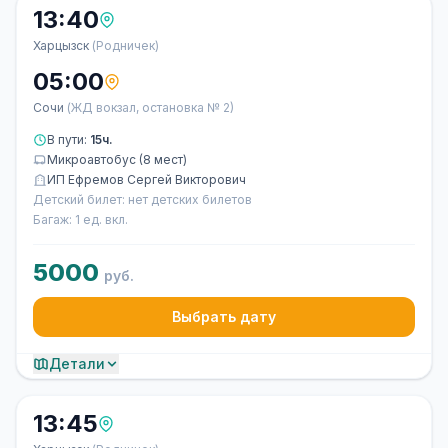
13:40
Харцызск
(Родничек)
05:00
Сочи
(ЖД вокзал, остановка № 2)
В пути:
15ч.
Микроавтобус (8 мест)
ИП Ефремов Сергей Викторович
Детский билет: нет детских билетов
Багаж: 1 ед. вкл.
5000
руб.
Выбрать дату
Детали
13:45