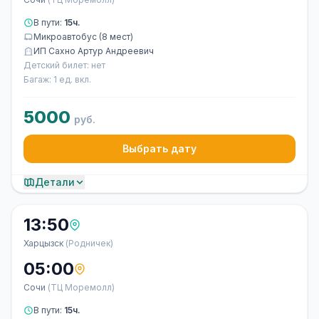
В пути:
15ч.
Микроавтобус (8 мест)
ИП Сахно Артур Андреевич
Детский билет: нет
Багаж: 1 ед. вкл.
5000
руб.
Выбрать дату
Детали
13:50
Харцызск
(Родничек)
05:00
Сочи
(ТЦ Моремолл)
В пути:
15ч.