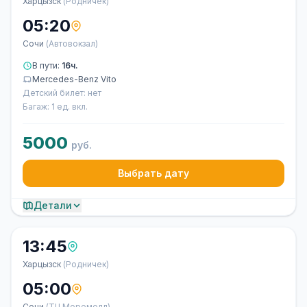
Харцызск
(Родничек)
05:20
Сочи
(Автовокзал)
В пути:
16ч.
Mercedes-Benz Vito
Детский билет: нет
Багаж: 1 ед. вкл.
5000
руб.
Выбрать дату
Детали
13:45
Харцызск
(Родничек)
05:00
Сочи
(ТЦ Моремолл)