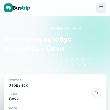
Bus
trip
Главная
»
Донецк - Россия
»
Харцызск - Сочи
Билеты на автобус
Харцызск - Сочи
Расписание, цены и онлайн-бронирование.
Оплата при посадке, без скрытых наценок.
ОТКУДА
КУДА
ДАТА