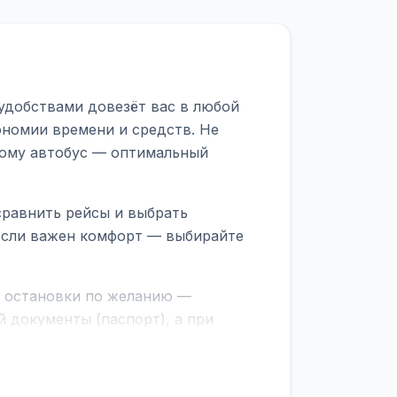
удобствами довезёт вас в любой
ономии времени и средств. Не
тому автобус — оптимальный
сравнить рейсы и выбрать
 Если важен комфорт — выбирайте
е остановки по желанию —
 документы (паспорт), а при
граничной службе.
ционер, отопление, зарядка