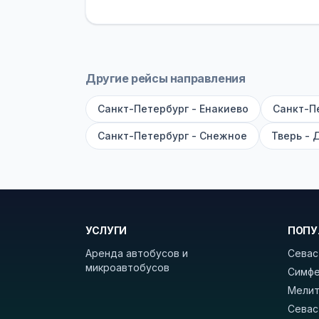
устройств, вода, пледы. На больш
оплата производится только при по
Как забронировать билет?
Выберит
рейсов вы увидите время выезда, м
Другие рейсы направления
покажет полный путь. Выбрав рейс
Санкт-Петербург - Енакиево
Санкт-П
Удачных поездок! С уважением, 
Санкт-Петербург - Снежное
Тверь - 
УСЛУГИ
ПОПУ
Аренда автобусов и
Севас
микроавтобусов
Симфе
Мелит
Севас