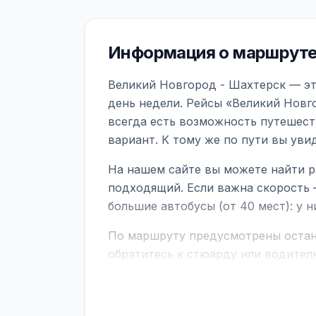
Информация о маршруте
Великий Новгород - Шахтерск — эт
день недели. Рейсы «Великий Новг
всегда есть возможность путешест
вариант. К тому же по пути вы ув
На нашем сайте вы можете найти р
подходящий. Если важна скорость 
большие автобусы (от 40 мест): у 
По маршруту предусмотрены остано
обратитесь к стюарду или водител
поездке через границу заранее уто
В автобусах есть всё необходимое 