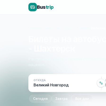
Bus
trip
Главная
»
Санкт-Петербург - Донецк
»
Великий
Билеты на автобу
- Шахтерск
Расписание, цены и онлайн-бронирован
наценок.
ОТКУДА
Сегодня
Завтра
Все дни