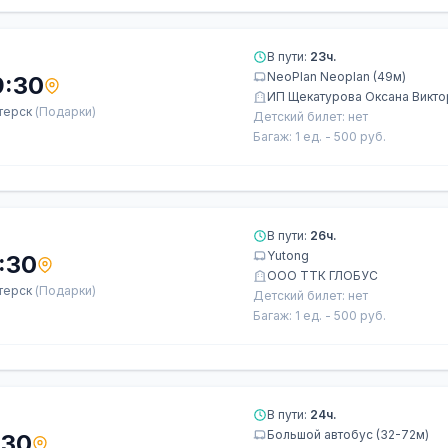
В пути:
23ч.
NeoPlan Neoplan (49м)
9:30
ИП Щекатурова Оксана Викт
терск
(Подарки)
Детский билет: нет
Багаж: 1 ед. - 500 руб.
В пути:
26ч.
Yutong
:30
ООО ТТК ГЛОБУС
терск
(Подарки)
Детский билет: нет
Багаж: 1 ед. - 500 руб.
В пути:
24ч.
Большой автобус (32-72м)
:30