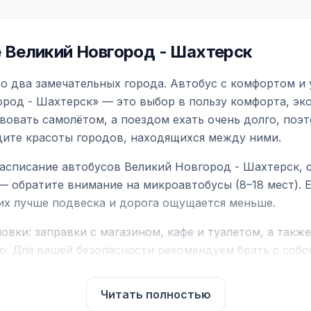
 Великий Новгород - Шахтерск
о два замечательных города. Автобус с комфортом и 
ород - Шахтерск» — это выбор в пользу комфорта, эк
вовать самолётом, а поездом ехать очень долго, поэ
идите красоты городов, находящихся между ними.
асписание автобусов Великий Новгород - Шахтерск, 
— обратите внимание на микроавтобусы (8–18 мест).
них лучше подвеска и дорога ощущается меньше.
вки: заправки с магазином, кафе и туалетом, а такж
ю. Для вашей безопасности рекомендуем брать с собой
чнить возможность пересечения у оператора или в по
Читать полностью
для комфортной поездки: регулировка сидений, конди