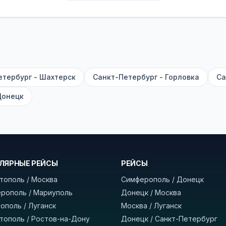
их автобусах работают стюарды. У нас
нет скрытых п
садке, печатать билет заранее не нужно.
е город отправления и прибытия, дату выезда и нажм
есто посадки, время и место прибытия, время в пути 
, нажмите «Забронировать» и дождитесь звонка опер
етербург - Шахтерск
Санкт-Петербург - Горловка
Са
команда
BUSTRIP.PRO
Донецк
ЛЯРНЫЕ РЕЙСЫ
РЕЙСЫ
тополь / Москва
Симферополь / Донецк
рополь / Мариуполь
Донецк / Москва
ополь / Луганск
Москва / Луганск
тополь / Ростов-на-Дону
Донецк / Санкт-Петербург