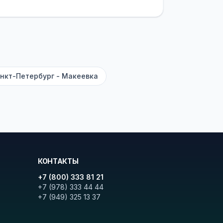
латежей
и
наценки на билеты
—
ите «Найти рейсы». В списке
и цену. Кнопка «Детали рейса»
атора с подтверждением.
нкт-Петербург - Макеевка
КОНТАКТЫ
+7 (800) 333 81 21
+7 (978) 333 44 44
+7 (949) 325 13 37