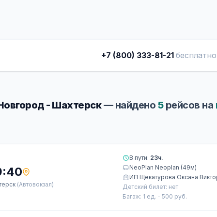
+7 (800) 333-81-21
бесплатно
Новгород - Шахтерск
— найдено
5
рейсов на
В пути:
23ч.
NeoPlan Neoplan (49м)
9:40
ИП Щекатурова Оксана Викт
терск
(Автовокзал)
Детский билет: нет
Багаж: 1 ед. - 500 руб.