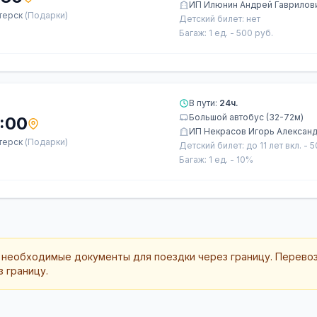
ИП Илюнин Андрей Гаврилов
терск
(Подарки)
Детский билет: нет
Багаж: 1 ед. - 500 руб.
В пути:
24ч.
Большой автобус (32-72м)
:00
ИП Некрасов Игорь Алексан
терск
(Подарки)
Детский билет: до 11 лет вкл. - 
Багаж: 1 ед. - 10%
 необходимые документы для поездки через границу. Перево
 границу.