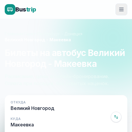
Bus
trip
Главная
»
Санкт-Петербург - Донецк
»
Великий Новгород - Макеевка
Билеты на автобус Великий
Новгород - Макеевка
Расписание, цены и онлайн-бронирование.
Оплата при посадке, без скрытых наценок.
ОТКУДА
КУДА