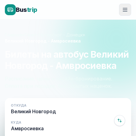
Bus
trip
Главная
»
Санкт-Петербург - Донецк
»
Великий Новгород - Амвросиевка
Билеты на автобус Великий
Новгород - Амвросиевка
Расписание, цены и онлайн-бронирование.
Оплата при посадке, без скрытых наценок.
ОТКУДА
КУДА