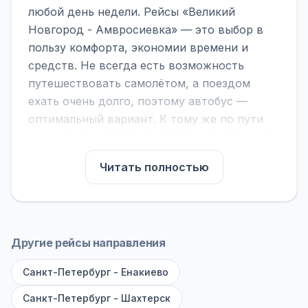
любой день недели. Рейсы «Великий
Новгород - Амвросиевка» — это выбор в
пользу комфорта, экономии времени и
средств. Не всегда есть возможность
путешествовать самолётом, а поездом
ехать очень долго, поэтому автобус —
оптимальный вариант. К тому же по пути
вы увидите красоты городов, находящихся
между ними.
Читать полностью
На нашем сайте вы можете найти
расписание автобусов Великий Новгород -
Амвросиевка, сравнить рейсы и выбрать
подходящий. Если важна скорость —
Другие рейсы направления
обратите внимание на микроавтобусы (8–18
Санкт-Петербург - Енакиево
мест). Если важен комфорт — выбирайте
большие автобусы (от 40 мест): у них лучше
Санкт-Петербург - Шахтерск