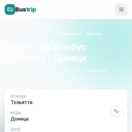
Bus
trip
Главная
»
Казань - Донецк
»
Тольятти - Донецк
Билеты на автобус
Тольятти - Донецк
Расписание, цены и онлайн-бронирование.
Оплата при посадке, без скрытых наценок.
ОТКУДА
КУДА
ДАТА