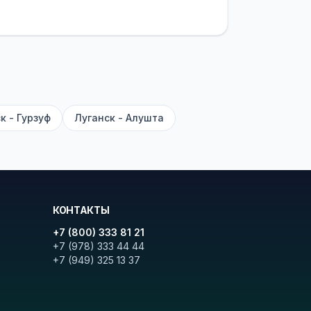
латежей
и
наценки на билеты
—
ите «Найти рейсы». В списке
и цену. Кнопка «Детали рейса»
атора с подтверждением.
к - Гурзуф
Луганск - Алушта
КОНТАКТЫ
+7 (800) 333 81 21
+7 (978) 333 44 44
+7 (949) 325 13 37