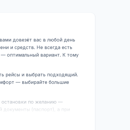
вами довезёт вас в любой день
ни и средств. Не всегда есть
 — оптимальный вариант. К тому
ть рейсы и выбрать подходящий.
комфорт — выбирайте большие
е остановки по желанию —
 документы (паспорт), а при
граничной службе.
ционер, отопление, зарядка