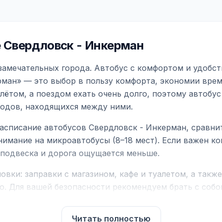
 Свердловск - Инкерман
замечательных города. Автобус с комфортом и удобст
ман» — это выбор в пользу комфорта, экономии време
ётом, а поездом ехать очень долго, поэтому автобус
родов, находящихся между ними.
асписание автобусов Свердловск - Инкерман, сравни
нимание на микроавтобусы (8–18 мест). Если важен 
е подвеска и дорога ощущается меньше.
вки: заправки с магазином, кафе и туалетом, а такж
ю. Для вашей безопасности рекомендуем брать с собой
чнить возможность пересечения у оператора или в по
Читать полностью
для комфортной поездки: регулировка сидений, конди