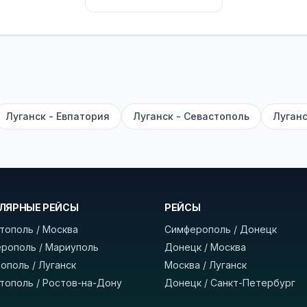
их автобусах работают стюарды. У нас
нет скрытых п
садке, печатать билет заранее не нужно.
е город отправления и прибытия, дату выезда и нажм
есто посадки, время и место прибытия, время в пути 
, нажмите «Забронировать» и дождитесь звонка опер
Луганск - Евпатория
Луганск - Севастополь
Луганс
команда
BUSTRIP.PRO
ЛЯРНЫЕ РЕЙСЫ
РЕЙСЫ
тополь / Москва
Симферополь / Донецк
рополь / Мариуполь
Донецк / Москва
ополь / Луганск
Москва / Луганск
тополь / Ростов-на-Дону
Донецк / Санкт-Петербург