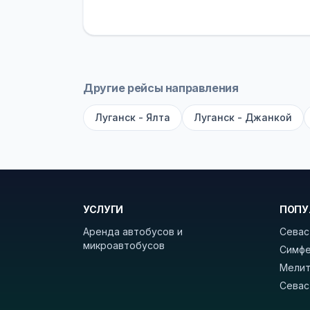
устройств, вода, пледы. На больш
оплата производится только при по
Как забронировать билет?
Выберит
рейсов вы увидите время выезда, м
Другие рейсы направления
покажет полный путь. Выбрав рейс
Луганск - Ялта
Луганск - Джанкой
Удачных поездок! С уважением, 
УСЛУГИ
ПОПУ
Аренда автобусов и
Севас
микроавтобусов
Симфе
Мелит
Севас