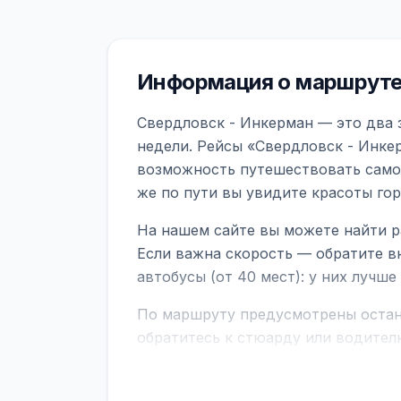
Информация о маршруте
Свердловск - Инкерман — это два 
недели. Рейсы «Свердловск - Инкер
возможность путешествовать самол
же по пути вы увидите красоты го
На нашем сайте вы можете найти р
Если важна скорость — обратите в
автобусы (от 40 мест): у них лучш
По маршруту предусмотрены остано
обратитесь к стюарду или водител
поездке через границу заранее уто
В автобусах есть всё необходимое 