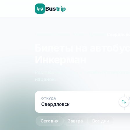
Bus
trip
Главная
»
Луганск - Крым - Луганск
»
Свердловс
Билеты на автобус
Инкерман
Расписание, цены и онлайн-бронирован
наценок.
ОТКУДА
Сегодня
Завтра
Все дни