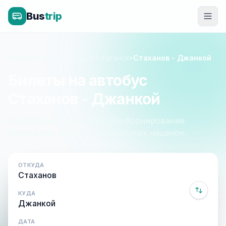
Bus
trip
Главная
»
Луганск - Крым - Луганск
»
Стаханов - Джанкой
Билеты на автобус
Стаханов - Джанкой
Расписание, цены и онлайн-бронирование.
Оплата при посадке, без скрытых наценок.
ОТКУДА
КУДА
ДАТА