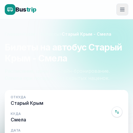
Bus
trip
Главная
»
Крым - Черкассы
»
Старый Крым - Смела
Билеты на автобус Старый
Крым - Смела
Расписание, цены и онлайн-бронирование.
Оплата при посадке, без скрытых наценок.
ОТКУДА
КУДА
ДАТА