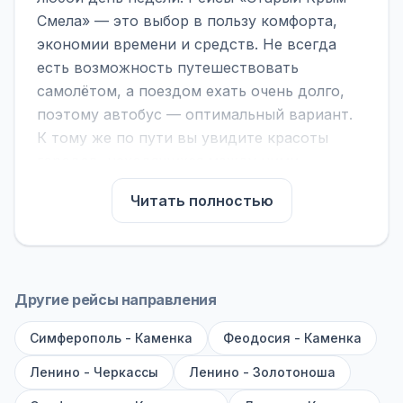
Смела» — это выбор в пользу комфорта,
экономии времени и средств. Не всегда
есть возможность путешествовать
самолётом, а поездом ехать очень долго,
поэтому автобус — оптимальный вариант.
К тому же по пути вы увидите красоты
городов, находящихся между ними.
На нашем сайте вы можете найти
Читать полностью
расписание автобусов Старый Крым -
Смела, сравнить рейсы и выбрать
подходящий. Если важна скорость —
обратите внимание на микроавтобусы (8–18
Другие рейсы направления
мест). Если важен комфорт — выбирайте
Симферополь - Каменка
большие автобусы (от 40 мест): у них лучше
Феодосия - Каменка
подвеска и дорога ощущается меньше.
Ленино - Черкассы
Ленино - Золотоноша
По маршруту предусмотрены остановки: