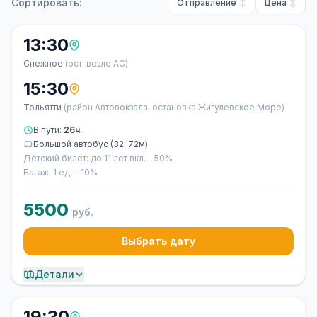
Сортировать:
Отправление
Цена
13:30
Снежное
(ост. возле АС)
15:30
Тольятти
(район Автовокзала, остановка Жигулевское Море)
В пути:
26ч.
Большой автобус (32-72м)
Детский билет: до 11 лет вкл. - 50%
Багаж: 1 ед. - 10%
5500
руб.
Выбрать дату
Детали
19:30