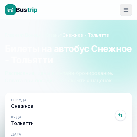
Bus
trip
Главная
»
Донецк - Казань
»
Снежное - Тольятти
Билеты на автобус Снежное
- Тольятти
Расписание, цены и онлайн-бронирование.
Оплата при посадке, без скрытых наценок.
ОТКУДА
КУДА
ДАТА