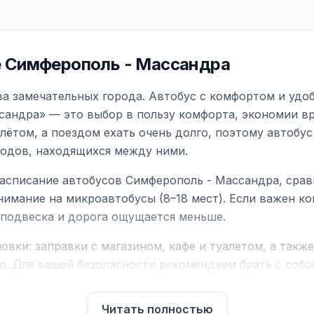
 Симферополь - Массандра
а замечательных города. Автобус с комфортом и удо
сандра» — это выбор в пользу комфорта, экономии вр
ётом, а поездом ехать очень долго, поэтому автобус
родов, находящихся между ними.
асписание автобусов Симферополь - Массандра, срав
нимание на микроавтобусы (8–18 мест). Если важен 
е подвеска и дорога ощущается меньше.
вки: заправки с магазином, кафе и туалетом, а такж
ю. Для вашей безопасности рекомендуем брать с собой
чнить возможность пересечения у оператора или в по
Читать полностью
для комфортной поездки: регулировка сидений, конди