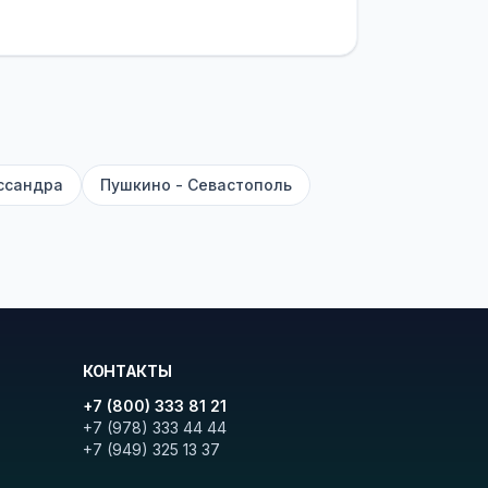
латежей
и
наценки на билеты
—
ите «Найти рейсы». В списке
и цену. Кнопка «Детали рейса»
атора с подтверждением.
ссандра
Пушкино - Севастополь
КОНТАКТЫ
+7 (800) 333 81 21
+7 (978) 333 44 44
+7 (949) 325 13 37