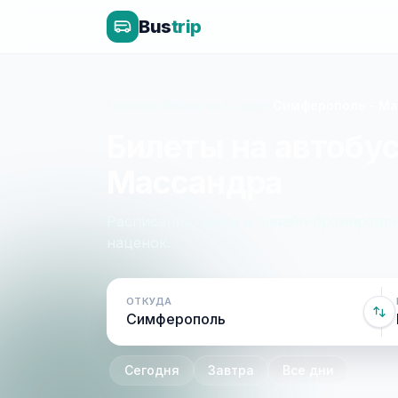
Bus
trip
Главная
»
Рейсы по Крыму
»
Симферополь - М
Билеты на автобу
Массандра
Расписание, цены и онлайн-бронирован
наценок.
ОТКУДА
Сегодня
Завтра
Все дни