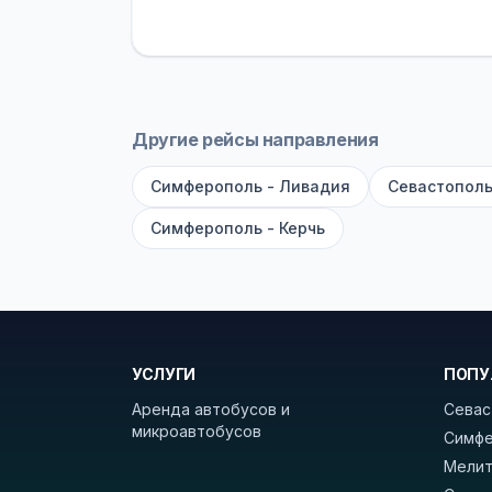
устройств, вода, пледы. На больш
оплата производится только при по
Как забронировать билет?
Выберит
рейсов вы увидите время выезда, м
Другие рейсы направления
покажет полный путь. Выбрав рейс
Симферополь - Ливадия
Севастополь
Удачных поездок! С уважением, 
Симферополь - Керчь
УСЛУГИ
ПОПУ
Аренда автобусов и
Севас
микроавтобусов
Симфе
Мелит