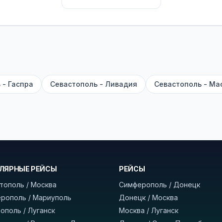
их автобусах работают стюарды. У нас
нет скрытых п
садке, печатать билет заранее не нужно.
е город отправления и прибытия, дату выезда и нажм
есто посадки, время и место прибытия, время в пути 
, нажмите «Забронировать» и дождитесь звонка опер
 - Гаспра
Севастополь - Ливадия
Севастополь - Ма
команда
BUSTRIP.PRO
ЛЯРНЫЕ РЕЙСЫ
РЕЙСЫ
тополь / Москва
Симферополь / Донецк
рополь / Мариуполь
Донецк / Москва
ополь / Луганск
Москва / Луганск