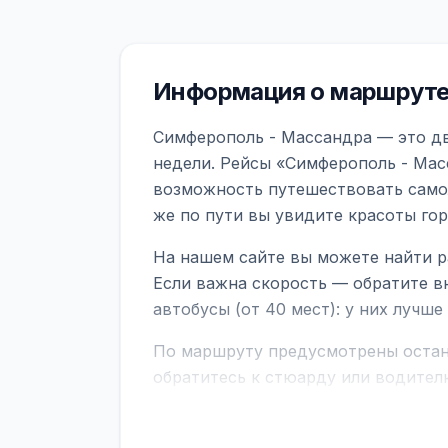
Информация о маршруте
Симферополь - Массандра — это дв
недели. Рейсы «Симферополь - Мас
возможность путешествовать самол
же по пути вы увидите красоты го
На нашем сайте вы можете найти р
Если важна скорость — обратите в
автобусы (от 40 мест): у них лучш
По маршруту предусмотрены остано
обратитесь к стюарду или водител
поездке через границу заранее уто
В автобусах есть всё необходимое 