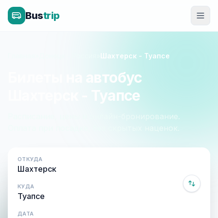
Bus
trip
Главная
»
Донецк - Россия
»
Шахтерск - Туапсе
Билеты на автобус
Шахтерск - Туапсе
Расписание, цены и онлайн-бронирование.
Оплата при посадке, без скрытых наценок.
ОТКУДА
КУДА
ДАТА