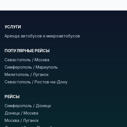
документы (паспорт), а при поездке через
границу заранее уточнить возможность
пересечения у оператора или в пограничной
УСЛУГИ
службе.
Аренда автобусов и микроавтобусов
В автобусах есть всё необходимое для
комфортной поездки: регулировка сидений,
ПОПУЛЯРНЫЕ РЕЙСЫ
кондиционер, отопление, зарядка
Севастополь / Москва
устройств, вода, пледы. На больших
Симферополь / Мариуполь
автобусах работают стюарды. У нас
нет
Мелитополь / Луганск
скрытых платежей
и
наценки на билеты
—
Севастополь / Ростов-на-Дону
оплата производится только при посадке,
печатать билет заранее не нужно.
РЕЙСЫ
Как забронировать билет?
Выберите город
Симферополь / Донецк
отправления и прибытия, дату выезда и
Донецк / Москва
нажмите «Найти рейсы». В списке рейсов
Москва / Луганск
вы увидите время выезда, место посадки,