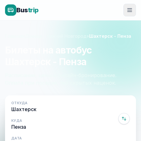
Bus
trip
Главная
»
Донецк - Нижний Новгород
»
Шахтерск - Пенза
Билеты на автобус
Шахтерск - Пенза
Расписание, цены и онлайн-бронирование.
Оплата при посадке, без скрытых наценок.
ОТКУДА
КУДА
ДАТА