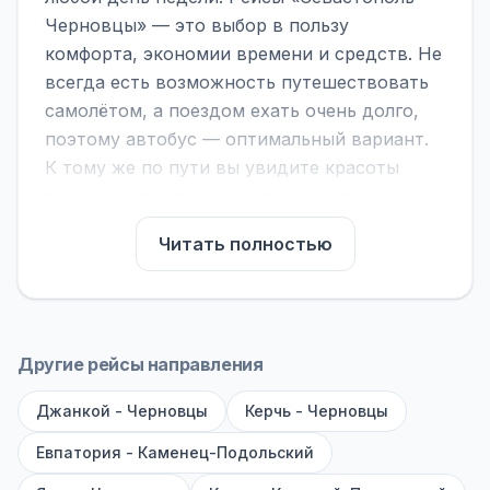
Черновцы» — это выбор в пользу
комфорта, экономии времени и средств. Не
всегда есть возможность путешествовать
самолётом, а поездом ехать очень долго,
поэтому автобус — оптимальный вариант.
К тому же по пути вы увидите красоты
городов, находящихся между ними.
На нашем сайте вы можете найти
Читать полностью
расписание автобусов Севастополь -
Черновцы, сравнить рейсы и выбрать
подходящий. Если важна скорость —
обратите внимание на микроавтобусы (8–18
Другие рейсы направления
мест). Если важен комфорт — выбирайте
Джанкой - Черновцы
большие автобусы (от 40 мест): у них лучше
Керчь - Черновцы
подвеска и дорога ощущается меньше.
Евпатория - Каменец-Подольский
По маршруту предусмотрены остановки: