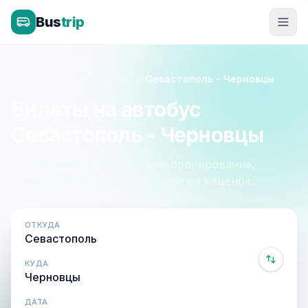
Bus
trip
Главная
»
Крым - Черновцы
»
Севастополь - Черновцы
Билеты на автобус
Севастополь - Черновцы
Расписание, цены и онлайн-бронирование.
Оплата при посадке, без скрытых наценок.
ОТКУДА
КУДА
ДАТА