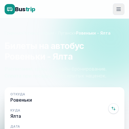
Bus
trip
Главная
»
Луганск - Крым - Луганск
»
Ровеньки - Ялта
Билеты на автобус
Ровеньки - Ялта
Расписание, цены и онлайн-бронирование.
Оплата при посадке, без скрытых наценок.
ОТКУДА
КУДА
ДАТА