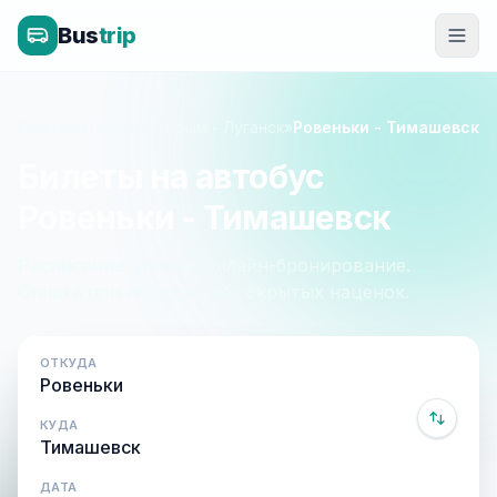
Bus
trip
Главная
»
Луганск - Крым - Луганск
»
Ровеньки - Тимашевск
Билеты на автобус
Ровеньки - Тимашевск
Расписание, цены и онлайн-бронирование.
Оплата при посадке, без скрытых наценок.
ОТКУДА
КУДА
ДАТА