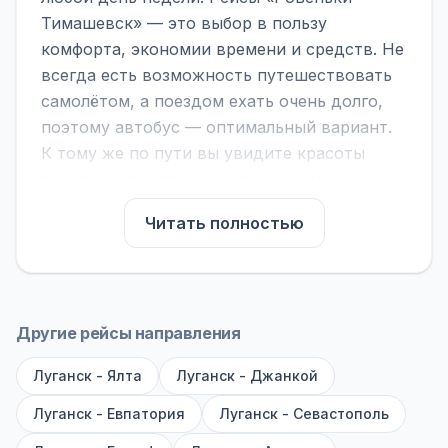
Тимашевск» — это выбор в пользу
комфорта, экономии времени и средств. Не
всегда есть возможность путешествовать
самолётом, а поездом ехать очень долго,
поэтому автобус — оптимальный вариант.
К тому же по пути вы увидите красоты
городов, находящихся между ними.
На нашем сайте вы можете найти
Читать полностью
расписание автобусов Ровеньки -
Тимашевск, сравнить рейсы и выбрать
подходящий. Если важна скорость —
обратите внимание на микроавтобусы (8–18
Другие рейсы направления
мест). Если важен комфорт — выбирайте
Луганск - Ялта
большие автобусы (от 40 мест): у них лучше
Луганск - Джанкой
подвеска и дорога ощущается меньше.
Луганск - Евпатория
Луганск - Севастополь
По маршруту предусмотрены остановки: