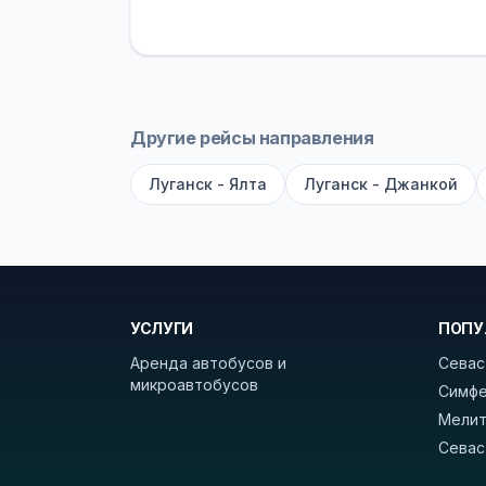
устройств, вода, пледы. На больш
оплата производится только при по
Как забронировать билет?
Выберит
рейсов вы увидите время выезда, м
Другие рейсы направления
покажет полный путь. Выбрав рейс
Луганск - Ялта
Луганск - Джанкой
Удачных поездок! С уважением, 
УСЛУГИ
ПОПУ
Аренда автобусов и
Севас
микроавтобусов
Симфе
Мелит
Севас