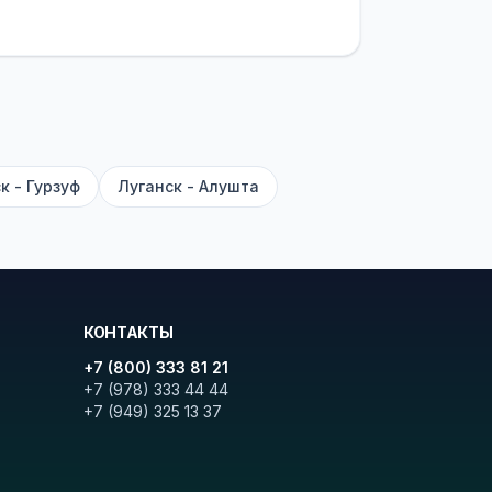
латежей
и
наценки на билеты
—
ите «Найти рейсы». В списке
и цену. Кнопка «Детали рейса»
атора с подтверждением.
к - Гурзуф
Луганск - Алушта
КОНТАКТЫ
+7 (800) 333 81 21
+7 (978) 333 44 44
+7 (949) 325 13 37