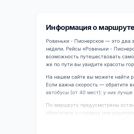
Информация о маршруте 
Ровеньки - Пионерское — это два 
недели. Рейсы «Ровеньки - Пионерс
возможность путешествовать самол
же по пути вы увидите красоты го
На нашем сайте вы можете найти р
Если важна скорость — обратите в
автобусы (от 40 мест): у них лучш
По маршруту предусмотрены остано
обратитесь к стюарду или водител
поездке через границу заранее уто
В автобусах есть всё необходимое 