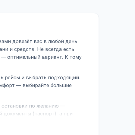
вами довезёт вас в любой день
ни и средств. Не всегда есть
 — оптимальный вариант. К тому
ть рейсы и выбрать подходящий.
комфорт — выбирайте большие
е остановки по желанию —
 документы (паспорт), а при
граничной службе.
ционер, отопление, зарядка