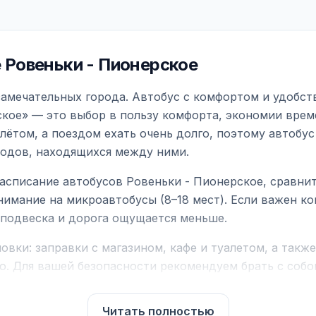
Ровеньки - Пионерское
замечательных города. Автобус с комфортом и удобст
кое» — это выбор в пользу комфорта, экономии време
ётом, а поездом ехать очень долго, поэтому автобус
родов, находящихся между ними.
асписание автобусов Ровеньки - Пионерское, сравни
нимание на микроавтобусы (8–18 мест). Если важен 
е подвеска и дорога ощущается меньше.
вки: заправки с магазином, кафе и туалетом, а такж
ю. Для вашей безопасности рекомендуем брать с собой
чнить возможность пересечения у оператора или в по
Читать полностью
для комфортной поездки: регулировка сидений, конди