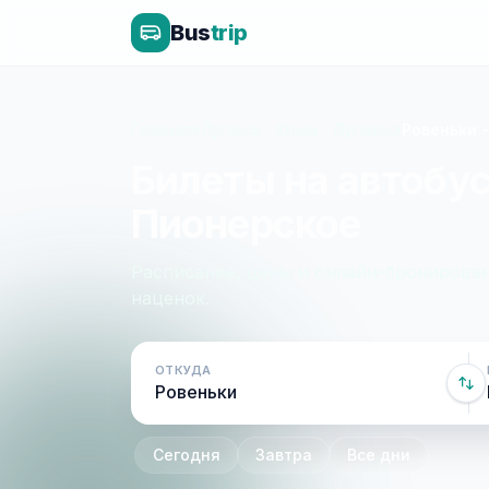
Bus
trip
Главная
»
Луганск - Крым - Луганск
»
Ровеньки 
Билеты на автобус
Пионерское
Расписание, цены и онлайн-бронирован
наценок.
ОТКУДА
Сегодня
Завтра
Все дни