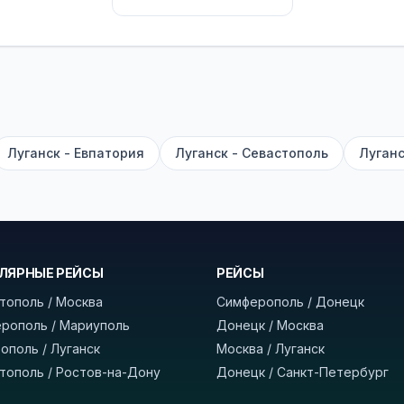
их автобусах работают стюарды. У нас
нет скрытых п
садке, печатать билет заранее не нужно.
е город отправления и прибытия, дату выезда и нажм
есто посадки, время и место прибытия, время в пути 
, нажмите «Забронировать» и дождитесь звонка опер
Луганск - Евпатория
Луганск - Севастополь
Луганс
команда
BUSTRIP.PRO
ЛЯРНЫЕ РЕЙСЫ
РЕЙСЫ
тополь / Москва
Симферополь / Донецк
рополь / Мариуполь
Донецк / Москва
ополь / Луганск
Москва / Луганск
тополь / Ростов-на-Дону
Донецк / Санкт-Петербург