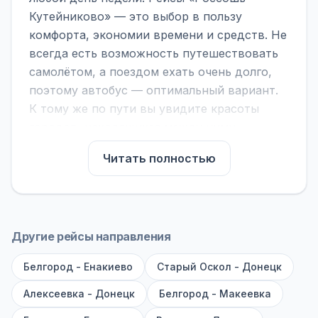
Кутейниково» — это выбор в пользу
комфорта, экономии времени и средств. Не
всегда есть возможность путешествовать
самолётом, а поездом ехать очень долго,
поэтому автобус — оптимальный вариант.
К тому же по пути вы увидите красоты
городов, находящихся между ними.
На нашем сайте вы можете найти
Читать полностью
расписание автобусов Россошь -
Кутейниково, сравнить рейсы и выбрать
подходящий. Если важна скорость —
обратите внимание на микроавтобусы (8–18
Другие рейсы направления
мест). Если важен комфорт — выбирайте
Белгород - Енакиево
большие автобусы (от 40 мест): у них лучше
Старый Оскол - Донецк
подвеска и дорога ощущается меньше.
Алексеевка - Донецк
Белгород - Макеевка
По маршруту предусмотрены остановки: