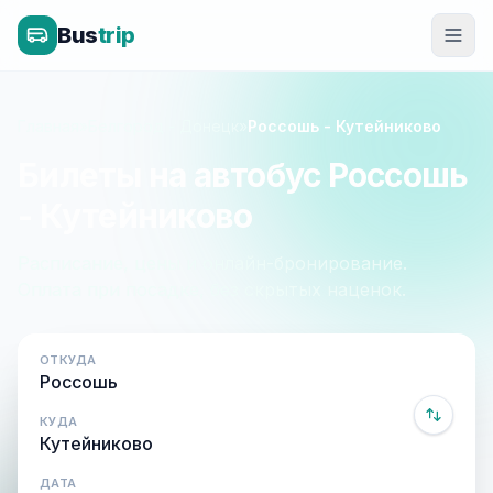
Bus
trip
Главная
»
Белгород - Донецк
»
Россошь - Кутейниково
Билеты на автобус Россошь
- Кутейниково
Расписание, цены и онлайн-бронирование.
Оплата при посадке, без скрытых наценок.
ОТКУДА
КУДА
ДАТА