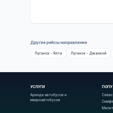
В автобусах есть всё необходимое 
устройств, вода, пледы. На больш
оплата производится только при по
Как забронировать билет?
Выберит
рейсов вы увидите время выезда, м
Другие рейсы направления
покажет полный путь. Выбрав рейс
Луганск - Ялта
Луганск - Джанкой
Удачных поездок! С уважением, 
УСЛУГИ
ПОПУ
Аренда автобусов и
Севас
микроавтобусов
Симфе
Мелит