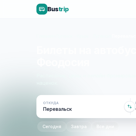
Bus
trip
Главная
»
Луганск - Крым - Луганск
»
Перевальс
Билеты на автобус
Феодосия
Расписание, цены и онлайн-бронирован
наценок.
ОТКУДА
Сегодня
Завтра
Все дни