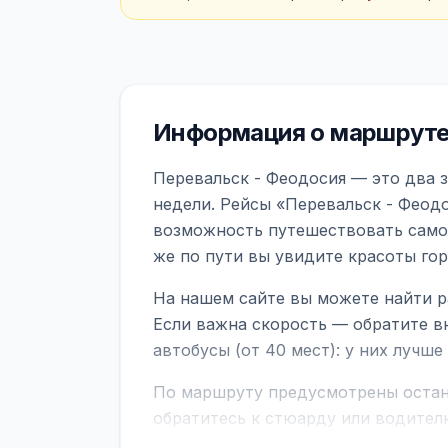
Информация о маршруте
Перевальск - Феодосия — это два 
недели. Рейсы «Перевальск - Феодо
возможность путешествовать самол
же по пути вы увидите красоты го
На нашем сайте вы можете найти р
Если важна скорость — обратите в
автобусы (от 40 мест): у них лучш
По маршруту предусмотрены остано
обратитесь к стюарду или водител
поездке через границу заранее уто