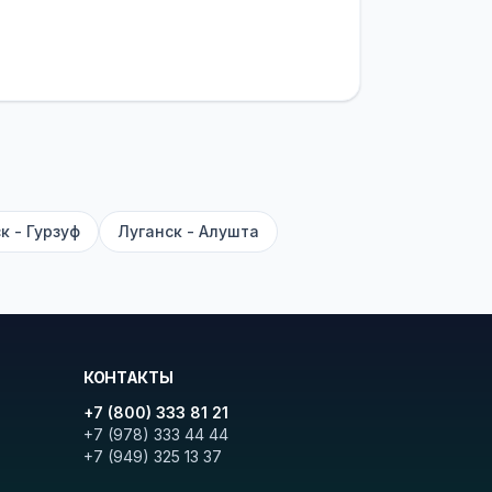
ционер, отопление, зарядка
латежей
и
наценки на билеты
—
ите «Найти рейсы». В списке
и цену. Кнопка «Детали рейса»
атора с подтверждением.
к - Гурзуф
Луганск - Алушта
КОНТАКТЫ
+7 (800) 333 81 21
+7 (978) 333 44 44
+7 (949) 325 13 37