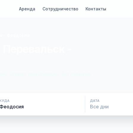
Аренда
Сотрудничество
Контакты
к - Феодосия
 Перевальск -
ие. Оплата при посадке, без скрытых
КУДА
ДАТА