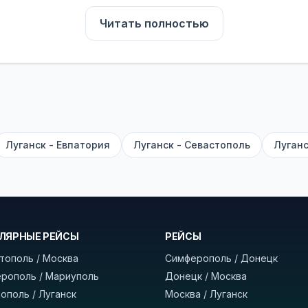
Читать полностью
для комфортной поездки: регулировка сидений, конди
их автобусах работают стюарды. У нас
нет скрытых п
садке, печатать билет заранее не нужно.
е город отправления и прибытия, дату выезда и нажм
есто посадки, время и место прибытия, время в пути 
, нажмите «Забронировать» и дождитесь звонка опер
Луганск - Евпатория
Луганск - Севастополь
Луганс
команда
BUSTRIP.PRO
ЛЯРНЫЕ РЕЙСЫ
РЕЙСЫ
тополь / Москва
Симферополь / Донецк
рополь / Мариуполь
Донецк / Москва
ополь / Луганск
Москва / Луганск