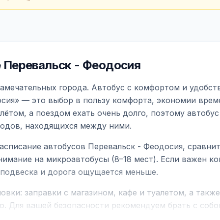
 Перевальск - Феодосия
замечательных города. Автобус с комфортом и удобст
сия» — это выбор в пользу комфорта, экономии време
ётом, а поездом ехать очень долго, поэтому автобус
родов, находящихся между ними.
асписание автобусов Перевальск - Феодосия, сравни
нимание на микроавтобусы (8–18 мест). Если важен 
е подвеска и дорога ощущается меньше.
вки: заправки с магазином, кафе и туалетом, а такж
ю. Для вашей безопасности рекомендуем брать с собой
чнить возможность пересечения у оператора или в по