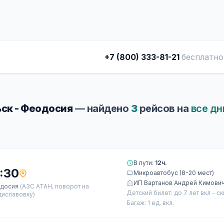
+7 (800) 333-81-21
бесплатно
ск - Феодосия
— найдено
3
рейсов на
все дн
В пути:
12ч.
:30
Микроавтобус (8-20 мест)
ИП Вартанов Андрей Кимови
досия
(АЗС АТАН, поворот на
Детский билет: до 7 лет вкл - с
диславовку)
Багаж: 1 ед. вкл.