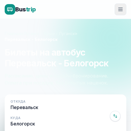
Bus
trip
Главная
»
Луганск - Крым - Луганск
»
Перевальск - Белогорск
Билеты на автобус
Перевальск - Белогорск
Расписание, цены и онлайн-бронирование.
Оплата при посадке, без скрытых наценок.
ОТКУДА
КУДА