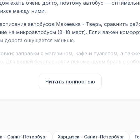
дом ехать очень долго, поэтому автобус — оптимальн
ихся между ними.
асписание автобусов Макеевка - Тверь, сравнить рей
ие на микроавтобусы (8–18 мест). Если важен комфо
а и дорога ощущается меньше.
вки: заправки с магазином, кафе и туалетом, а такж
ю. Для вашей безопасности рекомендуем брать с собой
чнить возможность пересечения у оператора или в по
Читать полностью
для комфортной поездки: регулировка сидений, конди
их автобусах работают стюарды. У нас
нет скрытых п
садке, печатать билет заранее не нужно.
е город отправления и прибытия, дату выезда и нажм
есто посадки, время и место прибытия, время в пути 
, нажмите «Забронировать» и дождитесь звонка опер
а - Санкт-Петербург
Харцызск - Санкт-Петербург
Го