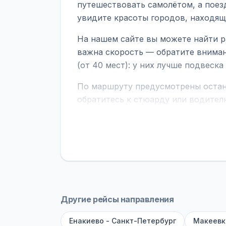
путешествовать самолётом, а поез
увидите красоты городов, находящ
На нашем сайте вы можете найти р
важна скорость — обратите вниман
(от 40 мест): у них лучше подвеск
По маршруту предусмотрены остано
обратитесь к стюарду или водител
поездке через границу заранее уто
В автобусах есть всё необходимое 
устройств, вода, пледы. На больш
оплата производится только при по
Как забронировать билет?
Выберит
рейсов вы увидите время выезда, м
Другие рейсы направления
покажет полный путь. Выбрав рейс
Енакиево - Санкт-Петербург
Макеевк