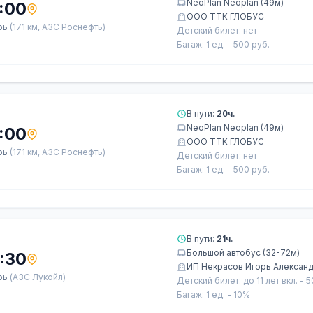
NeoPlan Neoplan (49м)
:00
ООО ТТК ГЛОБУС
рь
(171 км, АЗС Роснефть)
Детский билет: нет
Багаж: 1 ед. - 500 руб.
В пути:
20ч.
NeoPlan Neoplan (49м)
:00
ООО ТТК ГЛОБУС
рь
(171 км, АЗС Роснефть)
Детский билет: нет
Багаж: 1 ед. - 500 руб.
В пути:
21ч.
Большой автобус (32-72м)
:30
ИП Некрасов Игорь Алексан
рь
(АЗС Лукойл)
Детский билет: до 11 лет вкл. - 
Багаж: 1 ед. - 10%