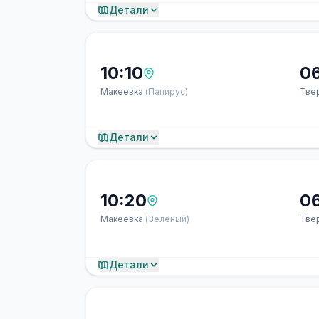
Детали
10:10
0
Макеевка
(Папирус)
Тве
Детали
10:20
0
Макеевка
(Зеленый)
Тве
Детали