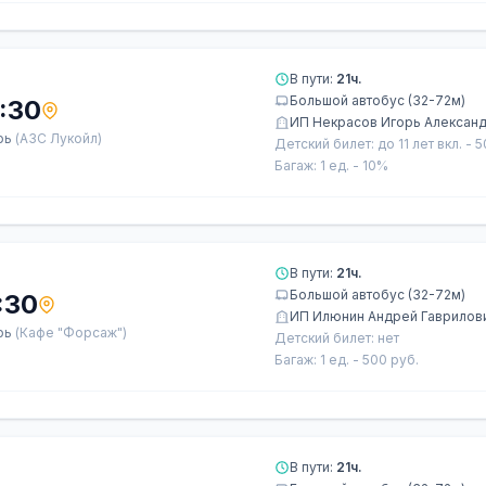
В пути:
21ч.
Большой автобус (32-72м)
:30
ИП Некрасов Игорь Алексан
рь
(АЗС Лукойл)
Детский билет: до 11 лет вкл. - 
Багаж: 1 ед. - 10%
В пути:
21ч.
Большой автобус (32-72м)
:30
ИП Илюнин Андрей Гаврилов
рь
(Кафе "Форсаж")
Детский билет: нет
Багаж: 1 ед. - 500 руб.
В пути:
21ч.