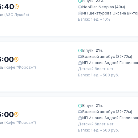
В пути:
22ч.
6:40
NeoPlan Neoplan (49м)
ИП Щекатурова Оксана Викт
рь
(АЗС Лукойл)
Багаж: 1 ед. - 10%
В пути:
21ч.
Большой автобус (32-72м)
6:00
ИП Илюнин Андрей Гаврилов
рь
(Кафе "Форсаж")
Детский билет: нет
Багаж: 1 ед. - 500 руб.
В пути:
21ч.
Большой автобус (32-72м)
6:00
ИП Илюнин Андрей Гаврилов
рь
(Кафе "Форсаж")
Детский билет: нет
Багаж: 1 ед. - 500 руб.