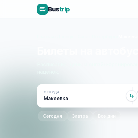
Bus
trip
Главная
»
Донецк - Санкт-Петербург
»
Макеевк
Билеты на автобус
Расписание, цены и онлайн-бронирован
наценок.
ОТКУДА
Сегодня
Завтра
Все дни