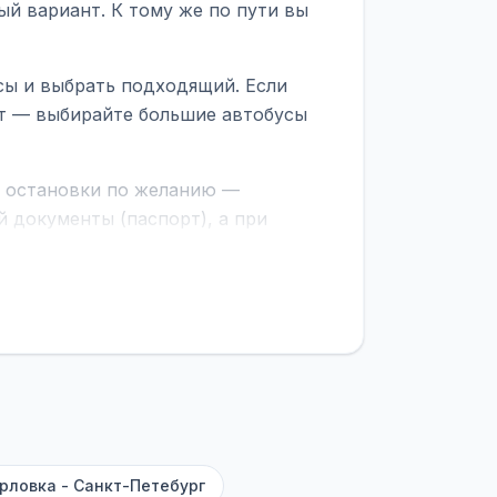
ый вариант. К тому же по пути вы
сы и выбрать подходящий. Если
рт — выбирайте большие автобусы
е остановки по желанию —
 документы (паспорт), а при
граничной службе.
ционер, отопление, зарядка
латежей
и
наценки на билеты
—
ите «Найти рейсы». В списке
и цену. Кнопка «Детали рейса»
атора с подтверждением.
рловка - Санкт-Петебург