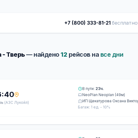
+7 (800) 333-81-21
бесплатно
 - Тверь
— найдено
12
рейсов на
все дни
В пути:
23ч.
6:40
NeoPlan Neoplan (49м)
ИП Щекатурова Оксана Викт
рь
(АЗС Лукойл)
Багаж: 1 ед. - 10%