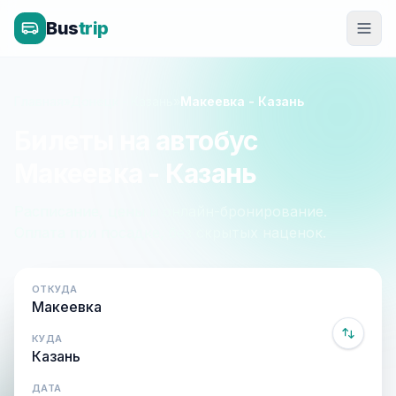
Bus
trip
Главная
»
Донецк - Казань
»
Макеевка - Казань
Билеты на автобус
Макеевка - Казань
Расписание, цены и онлайн-бронирование.
Оплата при посадке, без скрытых наценок.
ОТКУДА
КУДА
ДАТА