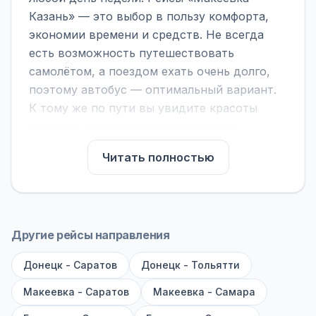
Казань» — это выбор в пользу комфорта,
экономии времени и средств. Не всегда
есть возможность путешествовать
самолётом, а поездом ехать очень долго,
поэтому автобус — оптимальный вариант.
К тому же по пути вы увидите красоты
городов, находящихся между ними.
На нашем сайте вы можете найти
Читать полностью
расписание автобусов Макеевка - Казань,
сравнить рейсы и выбрать подходящий.
Если важна скорость — обратите внимание
на микроавтобусы (8–18 мест). Если важен
Другие рейсы направления
комфорт — выбирайте большие автобусы
Донецк - Саратов
(от 40 мест): у них лучше подвеска и
Донецк - Тольятти
дорога ощущается меньше.
Макеевка - Саратов
Макеевка - Самара
По маршруту предусмотрены остановки: