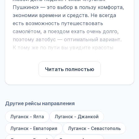
Пушкино» — это выбор в пользу комфорта,
экономии времени и средств. Не всегда
есть возможность путешествовать
самолётом, а поездом ехать очень долго,
поэтому автобус — оптимальный вариант.
К тому же по пути вы увидите красоты
городов, находящихся между ними.
На нашем сайте вы можете найти
Читать полностью
расписание автобусов Луганск - Пушкино,
сравнить рейсы и выбрать подходящий.
Если важна скорость — обратите внимание
на микроавтобусы (8–18 мест). Если важен
Другие рейсы направления
комфорт — выбирайте большие автобусы
Луганск - Ялта
(от 40 мест): у них лучше подвеска и
Луганск - Джанкой
дорога ощущается меньше.
Луганск - Евпатория
Луганск - Севастополь
По маршруту предусмотрены остановки: