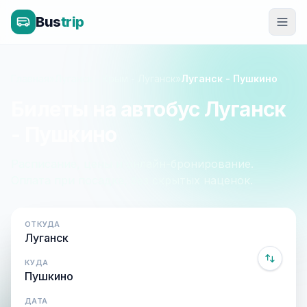
Bus
trip
Главная
»
Луганск - Крым - Луганск
»
Луганск - Пушкино
Билеты на автобус Луганск
- Пушкино
Расписание, цены и онлайн-бронирование.
Оплата при посадке, без скрытых наценок.
ОТКУДА
КУДА
ДАТА