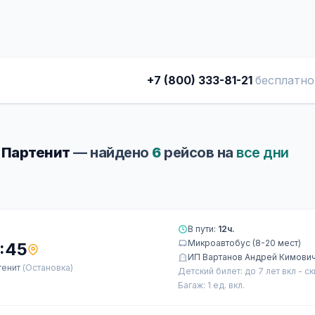
+7 (800) 333-81-21
бесплатно
- Партенит
— найдено
6
рейсов на
все дни
В пути:
12ч.
Микроавтобус (8-20 мест)
:45
ИП Вартанов Андрей Кимови
тенит
(Остановка)
Детский билет: до 7 лет вкл - с
Багаж: 1 ед. вкл.