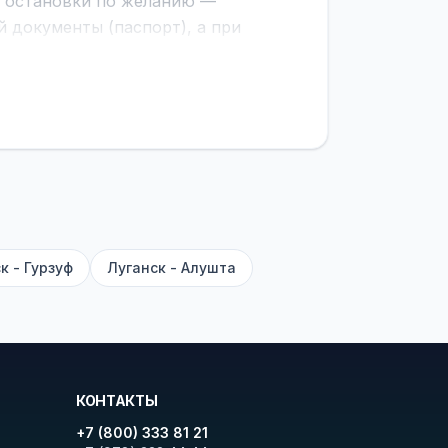
е остановки по желанию —
 документы (паспорт), а при
граничной службе.
ционер, отопление, зарядка
латежей
и
наценки на билеты
—
ите «Найти рейсы». В списке
и цену. Кнопка «Детали рейса»
атора с подтверждением.
к - Гурзуф
Луганск - Алушта
КОНТАКТЫ
+7 (800) 333 81 21