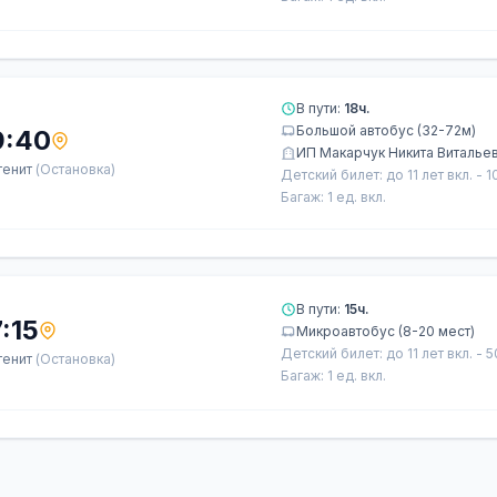
В пути:
18ч.
Большой автобус (32-72м)
9:40
ИП Макарчук Никита Виталье
тенит
(Остановка)
Детский билет: до 11 лет вкл. - 
Багаж: 1 ед. вкл.
В пути:
15ч.
:15
Микроавтобус (8-20 мест)
Детский билет: до 11 лет вкл. - 
тенит
(Остановка)
Багаж: 1 ед. вкл.