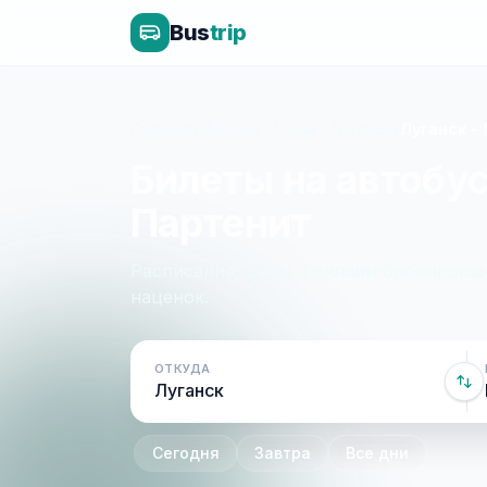
Bus
trip
Главная
»
Луганск - Крым - Луганск
»
Луганск -
Билеты на автобус
Партенит
Расписание, цены и онлайн-бронирован
наценок.
ОТКУДА
Сегодня
Завтра
Все дни