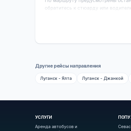
По маршруту предусмотрены остано
обратитесь к стюарду или водител
поездке через границу заранее уто
В автобусах есть всё необходимое 
устройств, вода, пледы. На больш
оплата производится только при по
Как забронировать билет?
Выберит
рейсов вы увидите время выезда, м
Другие рейсы направления
покажет полный путь. Выбрав рейс
Луганск - Ялта
Луганск - Джанкой
Удачных поездок! С уважением, 
УСЛУГИ
ПОПУ
Аренда автобусов и
Севас