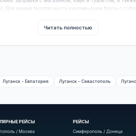
вки: заправки с магазином, кафе и туалетом, а такж
ю. Для вашей безопасности рекомендуем брать с собой
чнить возможность пересечения у оператора или в по
Читать полностью
для комфортной поездки: регулировка сидений, конди
их автобусах работают стюарды. У нас
нет скрытых п
садке, печатать билет заранее не нужно.
е город отправления и прибытия, дату выезда и нажм
есто посадки, время и место прибытия, время в пути 
, нажмите «Забронировать» и дождитесь звонка опер
Луганск - Евпатория
Луганск - Севастополь
Луганс
команда
BUSTRIP.PRO
ЛЯРНЫЕ РЕЙСЫ
РЕЙСЫ
тополь / Москва
Симферополь / Донецк