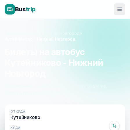
Bus
trip
Главная
»
Донецк - Нижний Новгород
»
Кутейниково - Нижний Новгород
Билеты на автобус
Кутейниково - Нижний
Новгород
Расписание, цены и онлайн-бронирование.
Оплата при посадке, без скрытых наценок.
ОТКУДА
КУДА