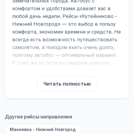
замечательных города. Автобус с
комфортом и удобствами довезёт вас в
любой день недели. Рейсы «Кутейниково -
Нижний Новгород» — это выбор в пользу
комфорта, экономии времени и средств. Не
всегда есть возможность путешествовать
самолётом, а поездом ехать очень долго,
поэтому автобус — оптимальный вариант.
К тому же по пути вы увидите красоты
городов, находящихся между ними.
На нашем сайте вы можете найти
Читать полностью
расписание автобусов Кутейниково -
Нижний Новгород, сравнить рейсы и
выбрать подходящий. Если важна скорость
— обратите внимание на микроавтобусы
Другие рейсы направления
(8–18 мест). Если важен комфорт —
Макеевка - Нижний Новгород
выбирайте большие автобусы (от 40 мест):