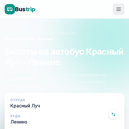
Bus
trip
Главная
»
Луганск - Крым - Луганск
»
Красный Луч - Ленино
Билеты на автобус Красный
Луч - Ленино
Расписание, цены и онлайн-бронирование.
Оплата при посадке, без скрытых наценок.
ОТКУДА
КУДА