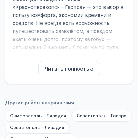
«Красноперекопск - Гаспра» — это выбор в
пользу комфорта, экономии времени и
средств. Не всегда есть возможность
путешествовать самолётом, а поездом
ехать очень долго, поэтому автобус —
оптимальный вариант. К тому же по пути
вы увидите красоты городов, находящихся
между ними.
Читать полностью
На нашем сайте вы можете найти
расписание автобусов Красноперекопск -
Гаспра, сравнить рейсы и выбрать
подходящий. Если важна скорость —
Другие рейсы направления
обратите внимание на микроавтобусы (8–18
Симферополь - Ливадия
мест). Если важен комфорт — выбирайте
Севастополь - Гаспра
большие автобусы (от 40 мест): у них лучше
Севастополь - Ливадия
подвеска и дорога ощущается меньше.