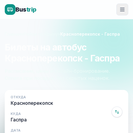
Bus
trip
Главная
»
Рейсы по Крыму
»
Красноперекопск - Гаспра
Билеты на автобус
Красноперекопск - Гаспра
Расписание, цены и онлайн-бронирование.
Оплата при посадке, без скрытых наценок.
ОТКУДА
КУДА
ДАТА