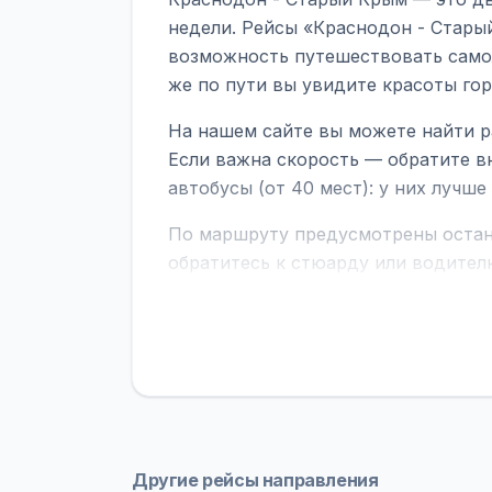
недели. Рейсы «Краснодон - Стары
возможность путешествовать самол
же по пути вы увидите красоты го
На нашем сайте вы можете найти р
Если важна скорость — обратите в
автобусы (от 40 мест): у них лучш
По маршруту предусмотрены остано
обратитесь к стюарду или водител
поездке через границу заранее уто
В автобусах есть всё необходимое 
устройств, вода, пледы. На больш
оплата производится только при по
Как забронировать билет?
Выберит
рейсов вы увидите время выезда, м
Другие рейсы направления