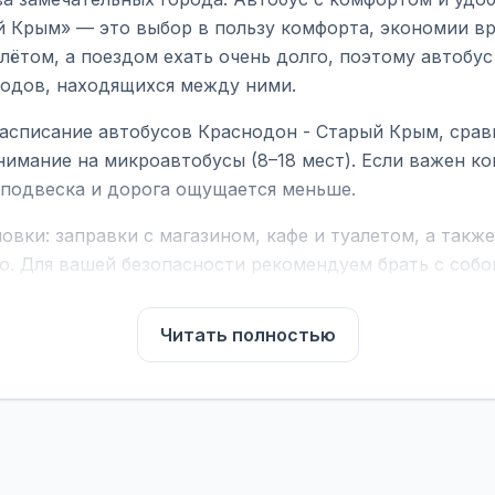
й Крым» — это выбор в пользу комфорта, экономии вр
ётом, а поездом ехать очень долго, поэтому автобус
родов, находящихся между ними.
асписание автобусов Краснодон - Старый Крым, срав
нимание на микроавтобусы (8–18 мест). Если важен 
е подвеска и дорога ощущается меньше.
вки: заправки с магазином, кафе и туалетом, а такж
ю. Для вашей безопасности рекомендуем брать с собой
чнить возможность пересечения у оператора или в по
Читать полностью
для комфортной поездки: регулировка сидений, конди
их автобусах работают стюарды. У нас
нет скрытых п
садке, печатать билет заранее не нужно.
е город отправления и прибытия, дату выезда и нажм
есто посадки, время и место прибытия, время в пути 