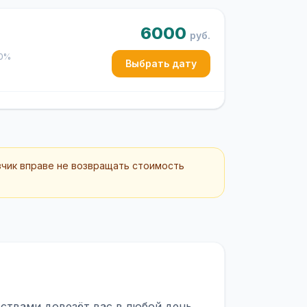
6000
руб.
50%
Выбрать дату
зчик вправе не возвращать стоимость
ствами довезёт вас в любой день