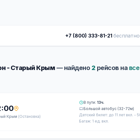
+7 (800) 333-81-21
бесплатно
н - Старый Крым
— найдено
2
рейсов на
все
В пути:
13ч.
2:00
Большой автобус (32-72м)
Детский билет: до 11 лет вкл. - 
рый Крым
(Остановка)
Багаж: 1 ед. вкл.