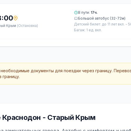
В пути:
17ч.
8:00
Большой автобус (32-72м)
Детский билет: до 11 лет вкл. - 
рый Крым
(Остановка)
Багаж: 1 ед. вкл.
 необходимые документы для поездки через границу. Перево
 границу.
 Краснодон - Старый Крым
а замечательных города. Автобус с комфортом и удоб