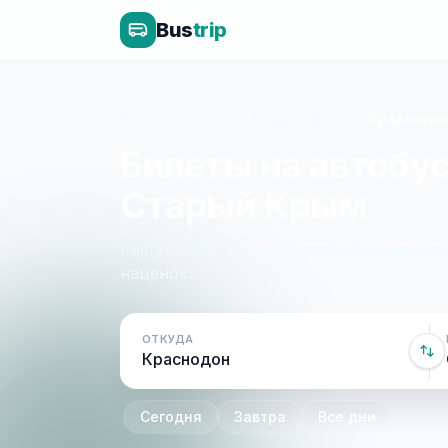
Bus
trip
Главная
»
Луганск - Крым - Луганск
»
Краснодон
Билеты на автобус
Старый Крым
Расписание, цены и онлайн-бронирован
наценок.
ОТКУДА
Сегодня
Завтра
Все дни