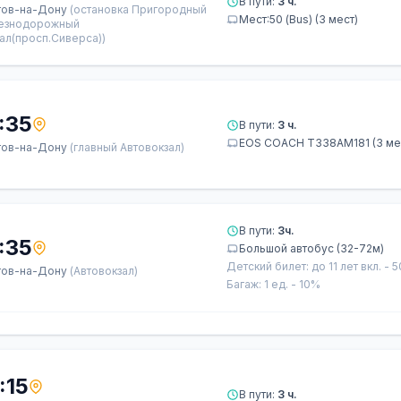
В пути:
3 ч.
тов-на-Дону
(остановка Пригородный
Мест:50 (Bus) (3 мест)
езнодорожный
ал(просп.Сиверса))
:35
В пути:
3 ч.
ЕОS СОАСН Т338АМ181 (3 ме
тов-на-Дону
(главный Автовокзал)
В пути:
3ч.
:35
Большой автобус (32-72м)
Детский билет: до 11 лет вкл. - 
тов-на-Дону
(Автовокзал)
Багаж: 1 ед. - 10%
:15
В пути:
3 ч.