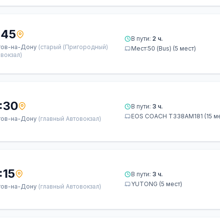
:45
В пути:
2 ч.
тов-на-Дону
(старый (Пригородный)
Мест:50 (Bus) (5 мест)
вокзал)
:30
В пути:
3 ч.
ЕОS СОАСН Т338АМ181 (15 ме
тов-на-Дону
(главный Автовокзал)
:15
В пути:
3 ч.
YUTONG (5 мест)
тов-на-Дону
(главный Автовокзал)