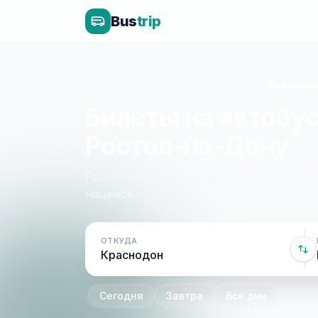
Bus
trip
Главная
»
Луганск - Ростов-на-Дону
»
Краснодо
Билеты на автобус
Ростов-на-Дону
Расписание, цены и онлайн-бронирован
наценок.
ОТКУДА
Сегодня
Завтра
Все дни