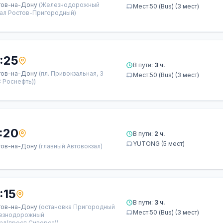
тов-на-Дону
(Железнодорожный
Мест:50 (Bus) (3 мест)
зал Ростов-Пригородный)
:25
В пути:
3 ч.
тов-на-Дону
(пл. Привокзальная, 3
Мест:50 (Bus) (3 мест)
 Роснефть))
:20
В пути:
2 ч.
YUTONG (5 мест)
тов-на-Дону
(главный Автовокзал)
:15
В пути:
3 ч.
тов-на-Дону
(остановка Пригородный
Мест:50 (Bus) (3 мест)
езнодорожный
ал(просп.Сиверса))