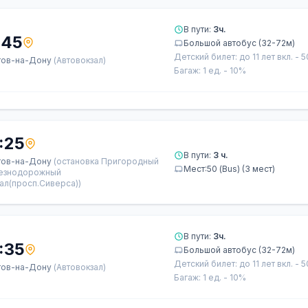
В пути:
3ч.
:45
Большой автобус (32-72м)
Детский билет: до 11 лет вкл. - 
тов-на-Дону
(Автовокзал)
Багаж: 1 ед. - 10%
:25
В пути:
3 ч.
тов-на-Дону
(остановка Пригородный
Мест:50 (Bus) (3 мест)
езнодорожный
ал(просп.Сиверса))
В пути:
3ч.
:35
Большой автобус (32-72м)
Детский билет: до 11 лет вкл. - 
тов-на-Дону
(Автовокзал)
Багаж: 1 ед. - 10%