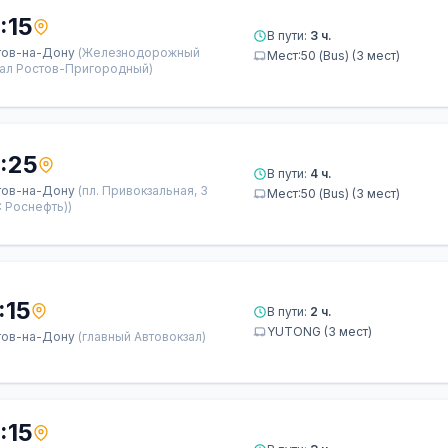
:15
В пути:
3 ч.
тов-на-Дону
(Железнодорожный
Мест:50 (Bus) (3 мест)
зал Ростов-Пригородный)
:25
В пути:
4 ч.
тов-на-Дону
(пл. Привокзальная, 3
Мест:50 (Bus) (3 мест)
 Роснефть))
:15
В пути:
2 ч.
YUTONG (3 мест)
тов-на-Дону
(главный Автовокзал)
:15