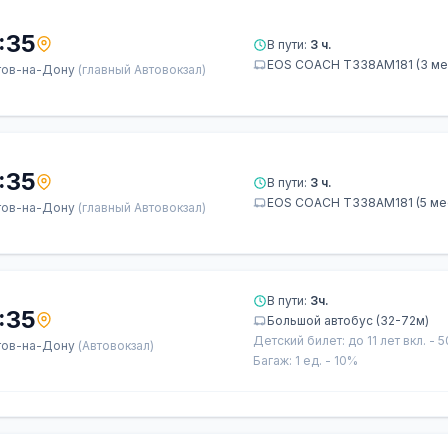
:35
В пути:
3 ч.
ЕОS СОАСН Т338АМ181 (3 ме
тов-на-Дону
(главный Автовокзал)
:35
В пути:
3 ч.
ЕОS СОАСН Т338АМ181 (5 ме
тов-на-Дону
(главный Автовокзал)
В пути:
3ч.
:35
Большой автобус (32-72м)
Детский билет: до 11 лет вкл. - 
тов-на-Дону
(Автовокзал)
Багаж: 1 ед. - 10%