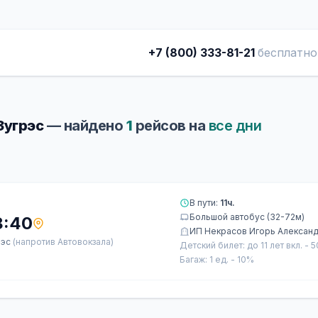
+7 (800) 333-81-21
бесплатно
Зугрэс
— найдено
1
рейсов на
все дни
В пути:
11ч.
Большой автобус (32-72м)
8:40
ИП Некрасов Игорь Алексан
рэс
(напротив Автовокзала)
Детский билет: до 11 лет вкл. - 
Багаж: 1 ед. - 10%