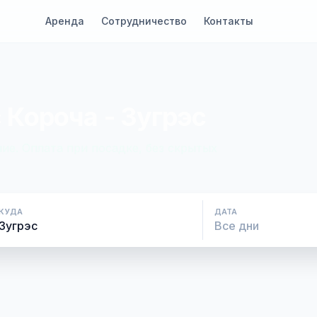
Аренда
Сотрудничество
Контакты
 Короча - Зугрэс
ие. Оплата при посадке, без скрытых
КУДА
ДАТА