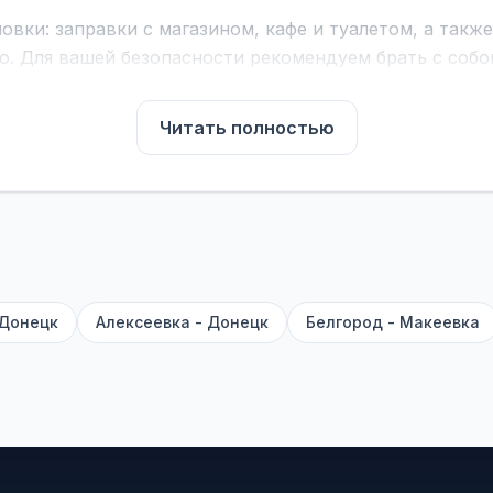
вки: заправки с магазином, кафе и туалетом, а такж
ю. Для вашей безопасности рекомендуем брать с собой
чнить возможность пересечения у оператора или в по
Читать полностью
для комфортной поездки: регулировка сидений, конди
их автобусах работают стюарды. У нас
нет скрытых п
садке, печатать билет заранее не нужно.
е город отправления и прибытия, дату выезда и нажм
есто посадки, время и место прибытия, время в пути 
, нажмите «Забронировать» и дождитесь звонка опер
 Донецк
Алексеевка - Донецк
Белгород - Макеевка
команда
BUSTRIP.PRO