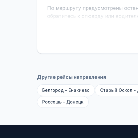
По маршруту предусмотрены остано
обратитесь к стюарду или водител
поездке через границу заранее уто
В автобусах есть всё необходимое 
устройств, вода, пледы. На больш
оплата производится только при по
Как забронировать билет?
Выберит
рейсов вы увидите время выезда, м
Другие рейсы направления
покажет полный путь. Выбрав рейс
Белгород - Енакиево
Старый Оскол -
Удачных поездок! С уважением, 
Россошь - Донецк