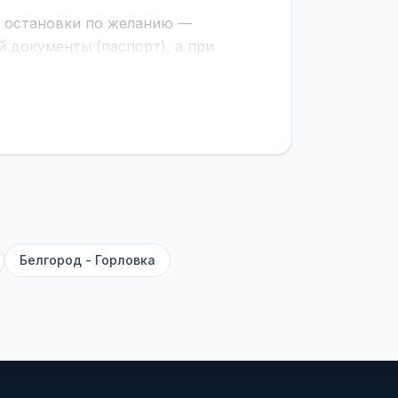
е остановки по желанию —
 документы (паспорт), а при
граничной службе.
ционер, отопление, зарядка
латежей
и
наценки на билеты
—
ите «Найти рейсы». В списке
и цену. Кнопка «Детали рейса»
атора с подтверждением.
Белгород - Горловка