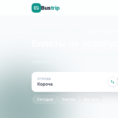
Bus
trip
Главная
»
Белгород - Донецк
»
Короча - Зугрэс
Билеты на автобус
Расписание, цены и онлайн-бронирован
наценок.
ОТКУДА
Сегодня
Завтра
Все дни