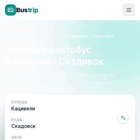
Bus
trip
Главная
»
Крым - Скадовск
»
Кацивели - Скадовск
Билеты на автобус
Кацивели - Скадовск
Расписание, цены и онлайн-бронирование.
Оплата при посадке, без скрытых наценок.
ОТКУДА
КУДА
ДАТА