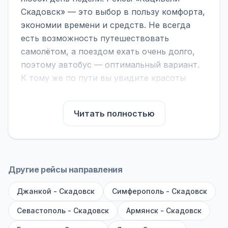
Скадовск» — это выбор в пользу комфорта,
экономии времени и средств. Не всегда
есть возможность путешествовать
самолётом, а поездом ехать очень долго,
поэтому автобус — оптимальный вариант.
К тому же по пути вы увидите красоты
городов, находящихся между ними.
На нашем сайте вы можете найти
Читать полностью
расписание автобусов Кацивели -
Скадовск, сравнить рейсы и выбрать
подходящий. Если важна скорость —
обратите внимание на микроавтобусы (8–18
Другие рейсы направления
мест). Если важен комфорт — выбирайте
Джанкой - Скадовск
большие автобусы (от 40 мест): у них лучше
Симферополь - Скадовск
подвеска и дорога ощущается меньше.
Севастополь - Скадовск
Армянск - Скадовск
По маршруту предусмотрены остановки: